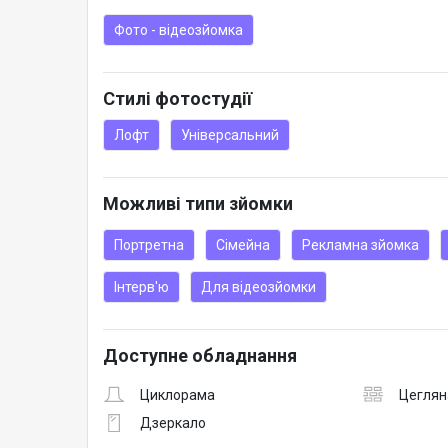
Фото - відеозйомка
Стилі фотостудії
Лофт
Універсальний
Можливі типи зйомки
Портретна
Сімейна
Рекламна зйомка
Інтерв'ю
Для відеозйомки
Доступне обладнання
Циклорама
Цеглян
Дзеркало