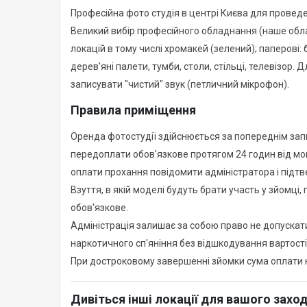
Професійна фото студія в центрі Києва для проведе
Великий вибір професійного обладнання (наше облад
локацій в тому числі хромакей (зелений); паперові:
дерев'яні палети, тумби, столи, стільці, телевізор
записувати "чистий" звук (петличний мікрофон).
Правила приміщення
Оренда фотостудії здійснюється за попереднім запи
передоплати обов'язкове протягом 24 годин від мом
оплати прохання повідомити адміністратора і підтв
Взуття, в якій моделі будуть брати участь у зйомці,
обов'язкове.
Адміністрація залишає за собою право не допускати в
наркотичного сп'яніння без відшкодування вартост
При достроковому завершенні зйомки сума оплати 
Дивіться інші локації для вашого захо