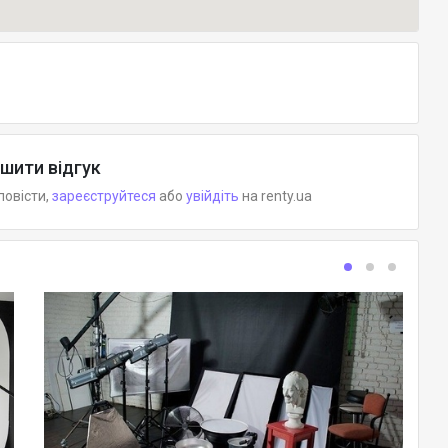
шити відгук
повісти,
зареєструйтеся
або
увійдіть
на renty.ua