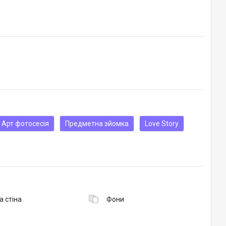
Арт фотосесія
Предметна зйомка
Love Story
а стіна
Фони