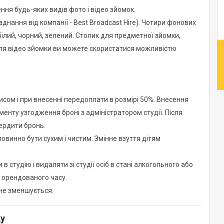
ння будь-яких видів фото і відео зйомок.
нання від компанії - Best Broadcast Hire). Чотири фонових
 білий, чорний, зелений. Столик для предметної зйомки,
. Для відео зйомки ви можете скористатися можливістю
сом і при внесенні передоплати в розмірі 50%. Внесення
енту узгодження броні з адміністратором студії. Після
ердити бронь.
 повинно бути сухим і чистим. Змінне взуття дітям
 студію і видаляти зі студії осіб в стані алкогольного або
і орендованого часу.
не зменшується.
ду