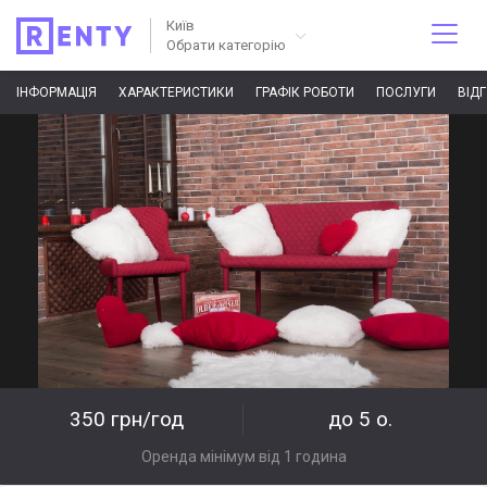
Київ
Обрати категорію
ІНФОРМАЦІЯ
ХАРАКТЕРИСТИКИ
ГРАФІК РОБОТИ
ПОСЛУГИ
ВІД
350 грн/год
до 5 о.
Оренда мінімум від 1 година