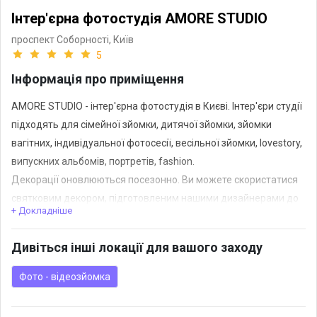
Інтер'єрна фотостудія AMORE STUDIO
проспект Соборності,
Київ
5
Інформація про приміщення
AMORE STUDIO - інтер'єрна фотостудія в Києві. Інтер'єри студії
підходять для сімейної зйомки, дитячої зйомки, зйомки
вагітних, індивідуальної фотосесії, весільної зйомки, lovestory,
випускних альбомів, портретів, fashion.
Декорації оновлюються посезонно. Ви можете скористатися
святковим декором, підготовленим нашими дизайнерами до
+ Докладніше
основних свят. Слідкуйте за нашими оновленнями.
Дивіться інші локації для вашого заходу
AMORE STUDIO пропонує Вам:
Фото - відеозйомка
75 метрів знімальної площі;
3 великих вікна;