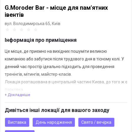
G.Moroder Bar - місце для пам'ятних
івентів
вул. Володимирська 65,
Київ
Інформація про приміщення
Це місце, де приємно на вихідних пошуміти великою
компанією або забутися після трудового дня в тісному колі. У
денний час простір ідеально підходить для проведення
тренінгів, мітингів, майстер-класів.
Локація розташована в центральній частині Києва, до того ж є
парковка.
+ Докладніше
Кава-брейки, елітний алкоголь за помірною ціною як
додаткова опція.
Дивіться інші локації для вашого заходу
Виставка
День народження
Свято / вечірка