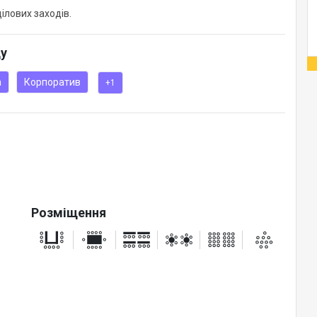
ілових заходів.
ду
а
Корпоратив
+1
Розміщення