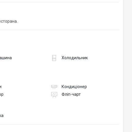
сторана.
ашина
Холодильник
и
Кондиціонер
ор
Фліп-чарт
ка