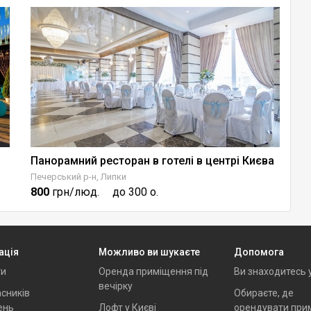
Панорамний ресторан в готелі в центрі Києва
U
Печерський р-н, Липки
Со
800
грн/люд.
до 300 о.
2
ація
Можливо ви шукаєте
Допомога
ти
Оренда приміщення під
Ви знаходитесь 
вечірку
сників
Обираєте, де
ень
Лофт у Києві
орендувати при