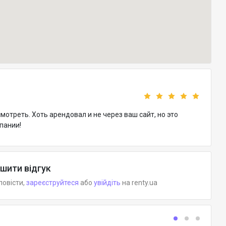
мотреть. Хоть арендовал и не через ваш сайт, но это
пании!
шити відгук
повісти,
зареєструйтеся
або
увійдіть
на renty.ua