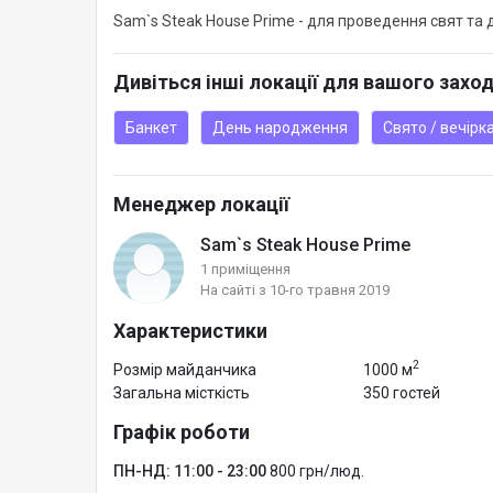
Sam`s Steak House Prime - для проведення свят та д
Дивіться інші локації для вашого захо
Банкет
День народження
Свято / вечірк
Менеджер локації
Sam`s Steak House Prime
1 приміщення
На сайті з 10-го травня 2019
Характеристики
2
Розмір майданчика
1000 м
Загальна місткість
350 гостей
Графік роботи
ПН-НД: 11:00 - 23:00
800 грн/люд.