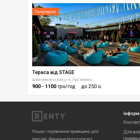
Популярне
Тераса від STAGE
Шевченківський р-н, Лук'янівка
900
- 1100
грн/год
до 250 о.
Інформ
Контак
Пошук і порівняння приміщень для
Для вла
приміщ
заходів. Унікальні простори від