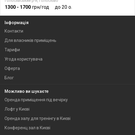
Голосіївський р-н, Голосієво
1300
- 1700
грн/год
до 20 о.
Інформація
Контакти
Для власників приміщень
Тарифи
Угода користувача
Оферта
Блог
Можливо ви шукаєте
Оренда приміщення під вечірку
Лофт у Києві
Оренда залу для тренінгу в Києві
Конференц зал в Києві