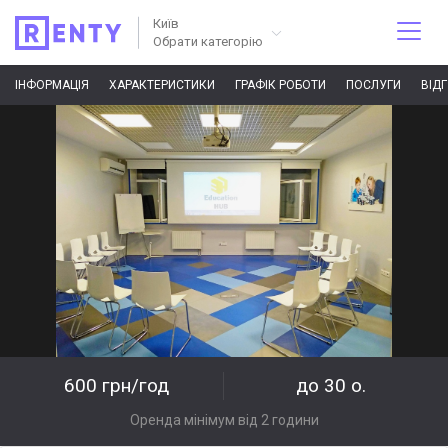
Київ
Обрати категорію
ІНФОРМАЦІЯ
ХАРАКТЕРИСТИКИ
ГРАФІК РОБОТИ
ПОСЛУГИ
ВІД
600 грн/год
до 30 о.
Оренда мінімум від 2 години