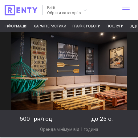
Київ
Обрати категорію
ІНФОРМАЦІЯ
ХАРАКТЕРИСТИКИ
ГРАФІК РОБОТИ
ПОСЛУГИ
ВІД
500 грн/год
до 25 о.
Оренда мінімум від 1 година