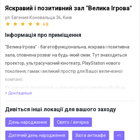
Яскравий і позитивний зал "Велика Ігрова"
ул. Евгения Коновальца 36,
Київ
4.8
Інформація про приміщення
"Велика Ігрова" - багатофункціональна, яскрава і позитивна
зала, сповнена розваг на будь-який смак. Тут знаходиться
проектор, ультрасучасний кінотеатр, PlayStation нового
покоління, гамак і великий простір для Вашої величезної
компанії.
Ви зможете провести в цьому місці круту вечірку або будь-
+ Докладніше
який інший захід, здивувавши своїх друзів та колег по роботі
незвичайним форматом.
Дивіться інші локації для вашого заходу
День народження
Свято / вечірка
Дитячий день народження
Зал в антікафе
+1