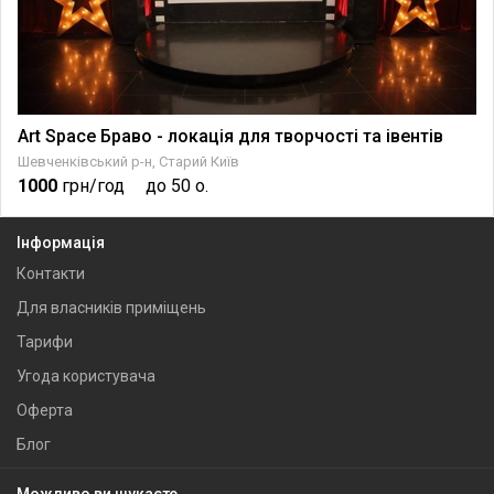
Art Space Браво - локація для творчості та івентів
Шевченківський р-н, Старий Київ
1000
грн/год
до 50 о.
Інформація
Контакти
Для власників приміщень
Тарифи
Угода користувача
Оферта
Блог