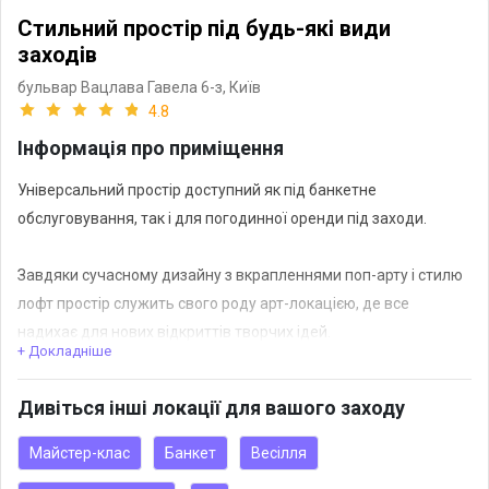
Стильний простір під будь-які види
заходів
бульвар Вацлава Гавела 6-з,
Київ
4.8
Інформація про приміщення
Універсальний простір доступний як під банкетне
обслуговування, так і для погодинної оренди під заходи.
Завдяки сучасному дизайну з вкрапленнями поп-арту і стилю
лофт простір служить свого роду арт-локацією, де все
надихає для нових відкриттів творчих ідей.
+ Докладніше
Всю локацію можна розділити на 3 зали.
Дивіться інші локації для вашого заходу
Оренда можлива як всієї локації, так і частково.
Крита курилка і безкоштовна парковка.
Майстер-клас
Банкет
Весілля