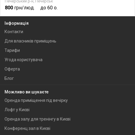
Печерський р-н, Печерськ
800
грн/люд.
до 60 о.
Інформація
Контакти
Для власників приміщень
Тарифи
Угода користувача
Оферта
Блог
Можливо ви шукаєте
Оренда приміщення під вечірку
Лофт у Києві
Оренда залу для тренінгу в Києві
Конференц зал в Києві