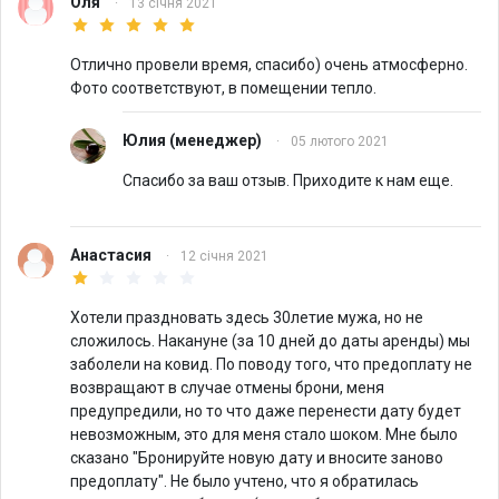
Оля
·
13 січня 2021
Отлично провели время, спасибо) очень атмосферно.
Фото соответствуют, в помещении тепло.
Юлия
(менеджер)
·
05 лютого 2021
Спасибо за ваш отзыв. Приходите к нам еще.
Анастасия
·
12 січня 2021
Хотели праздновать здесь 30летие мужа, но не
сложилось. Накануне (за 10 дней до даты аренды) мы
заболели на ковид. По поводу того, что предоплату не
возвращают в случае отмены брони, меня
предупредили, но то что даже перенести дату будет
невозможным, это для меня стало шоком. Мне было
сказано "Бронируйте новую дату и вносите заново
предоплату". Не было учтено, что я обратилась