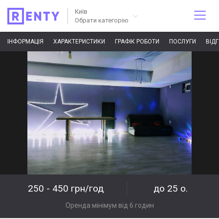
Київ
Обрати категорію
ІНФОРМАЦІЯ
ХАРАКТЕРИСТИКИ
ГРАФІК РОБОТИ
ПОСЛУГИ
ВІД
250 - 450 грн/год
до 25 о.
Оренда мінімум від 6 годин