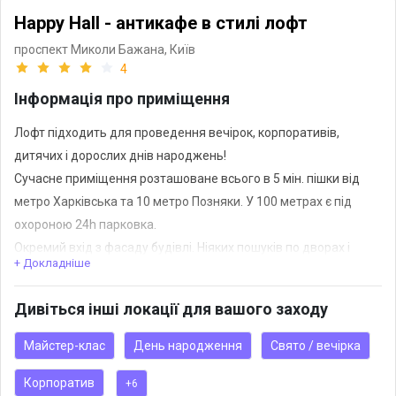
Happy Hall - антикафе в стилі лофт
проспект Миколи Бажана,
Київ
4
Інформація про приміщення
Лофт підходить для проведення вечірок, корпоративів,
дитячих і дорослих днів народжень!
Сучасне приміщення розташоване всього в 5 мін. пішки від
метро Харківська та 10 метро Позняки. У 100 метрах є під
охороною 24h парковка.
Окремий вхід з фасаду будівлі. Ніяких пошуків по дворах і
+ Докладніше
занедбаних будівель!
Дивіться інші локації для вашого заходу
Зал можна розділити на кілька зон: для фуршету, банкету,
танцпол. Додатковий плюс - можливість принести з собою їжу
Майстер-клас
День народження
Свято / вечірка
або замовити послуги кейтерингу.
Корпоратив
+6