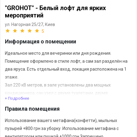
"GROHOT" - Белый лофт для ярких
мероприятий
ул. Нагорная 25/27,
Киев
5
Информация о помещении
Идеальное место для вечеринки или дня рождения.
Помещение оформлено в стиле лофт, а сам зал разделён на
два яруса. Есть отдельный вход, локация расположена на 1
этаже.
Зал 220 кВ метров, в зале установлены два мощных
кондиционера, сан узел с двумя туалетами, двумя
+ Подробнее
умывальниками.
Правила помещения
В стоимость аренды входит звук 1 кВт , микшерный пульт,
светомузыка 2 заливных парика.
Использование вашего метафана(конфетти), мыльных
Также мы предоставляем услуги кейтеринг и бара. Возможен
пузырей +800 грн за уборку. Использование метафана с
сторонний кейтеринг. Персонал и дополнительные услуги
вентилятором или пушкой +1000 грн Запрещено