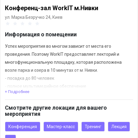
Конференц-зал WorkIT м.Нивки
ул. Марка Безручко 24,
Киев
Информация о помещении
Успех мероприятия во многом зависит от места его
проведения. Поэтому WorkIT предоставляет лекторий и
многофункциональную площадку, которая расположена
возле парка и озера в 10 минутах от м. Нивки.
- посадка до 80 человек
- полное мультимедийное обеспечение
+ Подробнее
Лекции, мастер-классы, поэтические вечера, дружеские
встречи, кальянные тусовки, разные презентации,
Смотрите другие локации для вашего
фотосессии и другие псобытия каждый день проходят на
мероприятия
территории локации.
У нас каждый день – рабочий, как стук сердца.
Конференция
Мастер-класс
Тренинг
Лекция