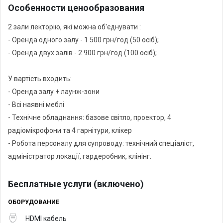
Особенности ценообразования
2 зали лекторію, які можна об'єднувати :
- Оренда одного залу - 1 500 грн/год (50 осіб);
- Оренда двух залів - 2 900 грн/год (100 осіб);
У вартість входить:
- Оренда залу + лаунж-зони
- Всі наявні меблі
- Технічне обладнання: базове світло, проектор, 4
радіомікрофони та 4 гарнітури, клікер
- Робота персоналу для супроводу: технічний спеціаліст,
адміністратор локації, гардеробник, клінінг.
Бесплатные услуги (включено)
ОБОРУДОВАНИЕ
HDMI кабель