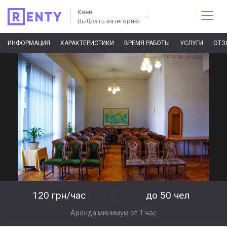
Киев
Выбрать категорию
ИНФОРМАЦИЯ
ХАРАКТЕРИСТИКИ
ВРЕМЯ РАБОТЫ
УСЛУГИ
ОТЗ
120 грн/час
до 50 чел
Аренда минимум от 1 час