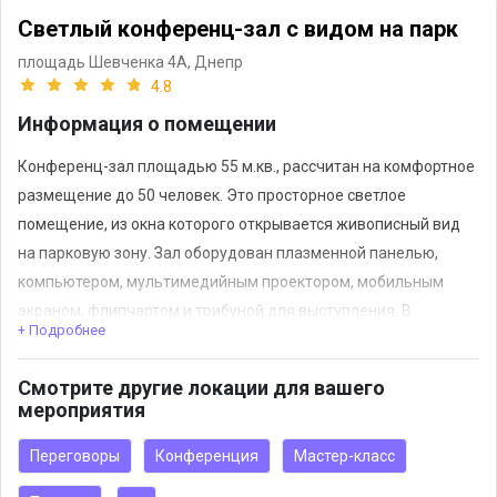
Светлый конференц-зал с видом на парк
площадь Шевченка 4А,
Днепр
4.8
Информация о помещении
Конференц-зал площадью 55 м.кв., рассчитан на комфортное
размещение до 50 человек. Это просторное светлое
помещение, из окна которого открывается живописный вид
на парковую зону. Зал оборудован плазменной панелью,
компьютером, мультимедийным проектором, мобильным
экраном, флипчартом и трибуной для выступления. В
+ Подробнее
помещении имеется доступ к сети интернет, действует
система кондиционирования. Любая расстановка столов и
Смотрите другие локации для вашего
удобные стулья позволят всем участникам мероприятия
мероприятия
чувствовать себя уютно и комфортно
Переговоры
Конференция
Мастер-класс