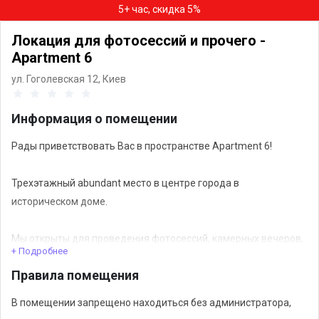
5+ час, скидка 5%
Локация для фотосессий и прочего -
Apartment 6
ул. Гоголевская 12,
Киев
Информация о помещении
Рады приветствовать Вас в пространстве Apartment 6!
Трехэтажный abundant место в центре города в
историческом доме.
Мы открыты для проведения фотосессий, камерных вечеров,
+ Подробнее
тренингов, воркшопов.
Правила помещения
Возможно проведение небольших мероприятий без
В помещении запрещено находиться без администратора,
аппаратуры (жилой дом).