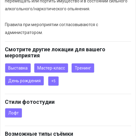
перемещать или портить имущество и в состоянии сильного
алкогольного/наркотического опьянения.
Количество посадочных мест в студии 20, есть два
журнальных стола (200х70), флипчарт, Bluetooth колонка,
Правила при мероприятии согласовываются с
проектор.
администратором.
Смотрите другие локации для вашего
мероприятия
Выставка
Мастер-класс
Тренинг
День рождения
+5
Стили фотостудии
Лофт
Возможные типы съёмки