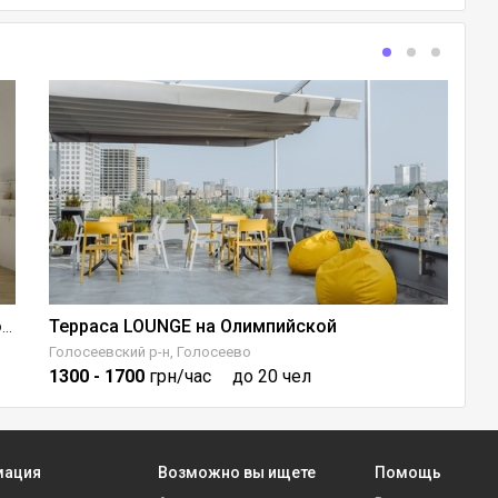
Терраса LOUNGE на Олимпийской
З
Studio 401 - для эстетических и камерных событий
Голосеевский р-н, Голосеево
Пе
1300
- 1700
грн/час
до 20 чел
1
мация
Возможно вы ищете
Помощь