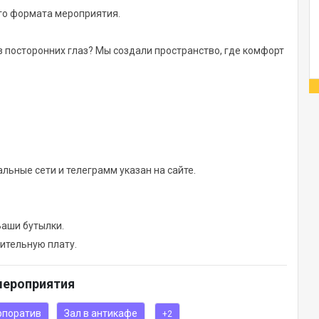
го формата мероприятия.
з посторонних глаз? Мы создали пространство, где комфорт
, где никто не помешает вашему празднику.
шими столами для праздничных ужинов и зоны с низкими
льные сети и телеграмм указан на сайте.
ный дизайн и авторское неоновое освещение, создающее
Ваши бутылки.
 ресепшн-баре. Также есть возможность арендовать зал с
нительную плату.
мероприятия
5%.
а 10% на дни рождения.
рпоратив
Зал в антикафе
+2