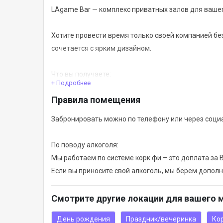
LAgame Bar — комплекс приватных залов для ваше
Хотите провести время только своей компанией бе
сочетается с ярким дизайном.
Что вы получаете:
+ Подробнее
Правила помещения
- Полная конфиденциальность: 8 отдельных комнат
- Разнообразие форматов: у нас есть залы с боль
Забронировать можно по телефону или через социа
столиками для отдыха.
- Атмосфера: каждая комната имеет свой уникаль
По поводу алкоголя:
идеальный mood для ваших фото.
Мы работаем по системе корк фи – это доплата за 
- Сервис: вас встретит администратор на стильном
Если вы приносите свой алкоголь, мы берём допол
персональной барной стойкой.
Смотрите другие локации для вашего 
По промокоду «РЕНТИ» вы можете получить скидку 
Также с понедельника по пятницу действует скидк
День рождения
Праздник/вечеринка
Ко