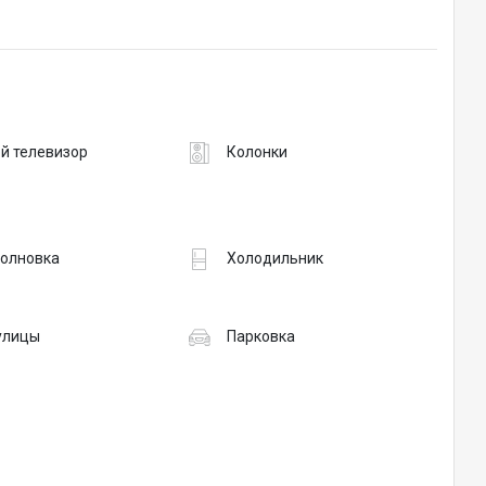
й телевизор
Колонки
олновка
Холодильник
 улицы
Парковка