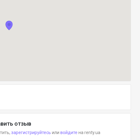
вить отзыв
етить,
зарегистрируйтесь
или
войдите
на renty.ua