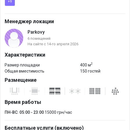
+9
В стоимость входит:
Менеджер локации
– аренда локации Rest Hall;
Parkovy
– 22 LCD-экрана Samsung и две видеостены с
6 помещений
видеопультовой;
На сайте с 14-го апреля 2026
– аудиосистема MAG Audio, микшерный пульт Yamaha и
Характеристики
микрофоны Shure;
2
– световое оборудование HALO с LED-прожекторами;
Размер площадки
400 м
Общая вместимость
150 гостей
– модульный сценический подиум;
Размещение
– мебель премиум-класса;
– автономные санузлы;
– комплиментарный базовый Wi-Fi;
Время работы
– до 10 бесплатных парковочных мест;
– клининг-подготовка перед сдачей помещения;
ПН-ВС: 05:00 - 23:00
15000 грн/час
– сопровождение администратора и менеджера локации.
Бесплатные услуги (включено)