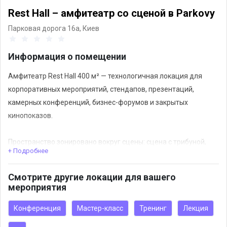
Rest Hall – амфитеатр со сценой в Parkovy
Парковая дорога 16а,
Киев
Информация о помещении
Амфитеатр Rest Hall 400 м² — технологичная локация для
корпоративных мероприятий, стендапов, презентаций,
камерных конференций, бизнес-форумов и закрытых
кинопоказов.
Пространство зонировано вокруг сцены: сцена с трибуной,
+ Подробнее
амфитеатр с комфортной посадкой, две VIP-ложи на 4–5
гостей и кейтеринг-зона со стационарным баром. Рядом
Смотрите другие локации для вашего
расположены переговорные комнаты, VIP lounge и отдельные
мероприятия
санузлы. Трибуная посадка фокусирует внимание на спикере,
а мощное техническое оснащение позволяет реализовать
Конференция
Мастер-класс
Тренинг
Лекция
самые разнообразные сценарии.