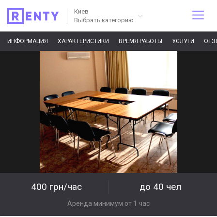
Киев
Выбрать категорию
ИНФОРМАЦИЯ
ХАРАКТЕРИСТИКИ
ВРЕМЯ РАБОТЫ
УСЛУГИ
ОТЗ
400 грн/час
до 40 чел
Аренда минимум от 1 час