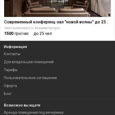
а Крещатике
Современный конференц-зал "новой волны" до 25 чел.
Святошинский р-н, Академгородок
1500
грн/час
до 25 чел
Информация
Контакты
Для владельцев помещений
Тарифы
Пользовательское соглашение
Оферта
Блог
Возможно вы ищете
Аренда помещения под вечеринку