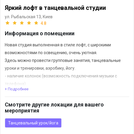
Яркий лофт в танцевальной студии
ул. Рыбальская 13,
Киев
4.8
Информация о помещении
Новая студия выполненная в стиле лофт, с широкими
возможностями по освещению, очень уютная.
Здесь можно провести групповые занятия, танцевальные
уроки и тренировки, аэробику, йогу.
- наличие колонок (возможность подключения музыки с
телефона)
+ Подробнее
- наличие розеток
- различные варианты подсветки
Смотрите другие локации для вашего
- зеркала 30 м.кв
мероприятия
- хореографический станок.
Танцевальный урок/йога
Уютная зона отдыха с диванами, кофе зона, напитки и сухие