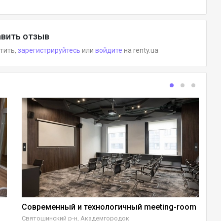
вить отзыв
етить,
зарегистрируйтесь
или
войдите
на renty.ua
Современный и технологичный meeting-room
Святошинский р-н, Академгородок
Ше