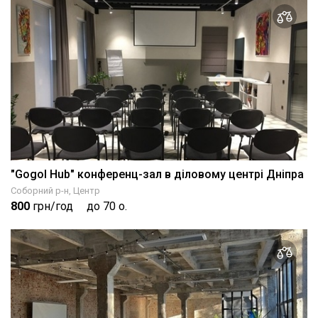
"Gogol Hub" конференц-зал в діловому центрі Дніпра
Соборний р-н, Центр
800
грн/год
до 70 о.