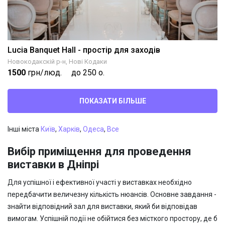
Lucia Banquet Hall - простір для заходів
Новокодакскій р-н, Нові Кодаки
1500
грн/люд.
до 250 о.
ПОКАЗАТИ БІЛЬШЕ
Інші міста
Київ
,
Харків
,
Одеса
,
Все
Вибір приміщення для проведення
виставки в Дніпрі
Для успішної і ефективної участі у виставках необхідно
передбачити величезну кількість нюансів. Основне завдання -
знайти відповідний зал для виставки, який би відповідав
вимогам. Успішній події не обійтися без місткого простору, де б