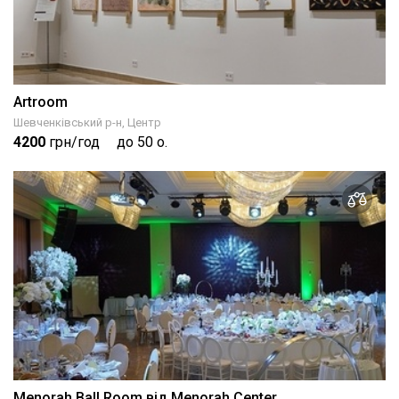
Artroom
Шевченківський р-н, Центр
4200
грн/год
до 50 о.
Menorah Ball Room від Menorah Center