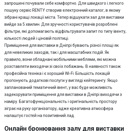
запрошені почували себе комфортно. Для швидкого і легкого
пошуку сервіс RENTY створив електронний каталог, в якому
зібрані кращі локації міста. Тепер відшукати зал для виставки
вийде за 5 хвилин. Для зручності користувачів розроблені
фільтри, які допомагають відфільтрувати запит по типу івенту,
кількості людей і ціновій політиці.
Приміщення для виставки в Дніпрі бувають різної площі як
для невеликих заходів, так і для масштабних подій. Як
правило, вони обладнані мобільними меблями, які можна
розставляти виходячи зі своїх побажань. В наявності також
професійна техніка і є хороший Wi-Fi. Більшість локацій
пропонують додаткові послуги у вигляді кейтерингу. Якщо
запланований тематичний івент, у вас буде можливість
задекорувати приміщення для виставки в Дніпрі виходячи з
наміру. Багатофункціональність і оригінальність простору
зіграє на руку організатору, адже креативна атмосфера
налаштує гостей на позитивний лад.
Онлайн бронювання залу для виставки