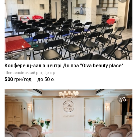
Конференц-зал в центрі Дніпра "Olva beauty place"
Шевченківський р-н, Центр
500
грн/год
до 50 о.