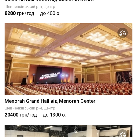
Шевченківський р-н, Центр
8280
грн/год
до 400 о.
Menorah Grand Hall від Menorah Center
Шевченківський р-н, Центр
20400
грн/год
до 1300 о.