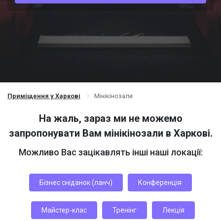
Приміщення у Харкові
Мінікінозали
На жаль, зараз ми не можемо
запропонувати Вам мінікінозали в Харкові.
Можливо Вас зацікавлять інші наші локації:
Бізнес сніданок (ланч)
Конференція
Майстер-клас
Тренінг
Лекція