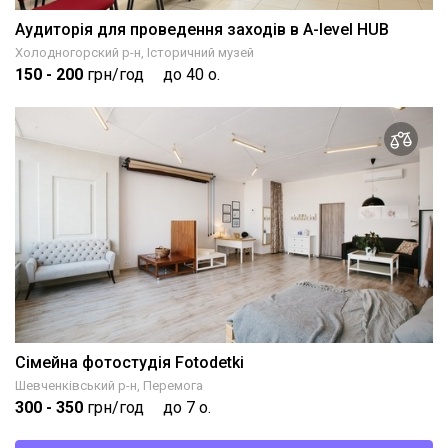
Аудиторія для проведення заходів в A-level HUB
Холодногорский р-н, Історичний музей
150
- 200
грн/год
до 40 о.
Сімейна фотостудія Fotodetki
Шевченківський р-н, Перемога
300
- 350
грн/год
до 7 о.