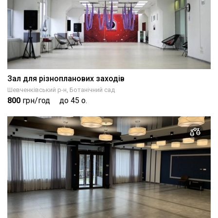
Зал для різнопланових заходів
Шевченківський р-н, Ботанічний сад
800
грн/год
до 45 о.