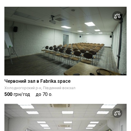
Червоний зал в Fabrika.space
Холодногорский р-н, Південний вокзал
500
грн/год
до 70 о.