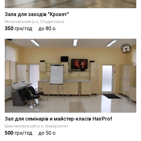
Зала для заходів "Крокет"
Московський р-н, Студентська
350
грн/год
до 80 о.
Зал для семінарів и майстер-класів HairProf
Шевченківський р-н, Університет
500
грн/год
до 50 о.