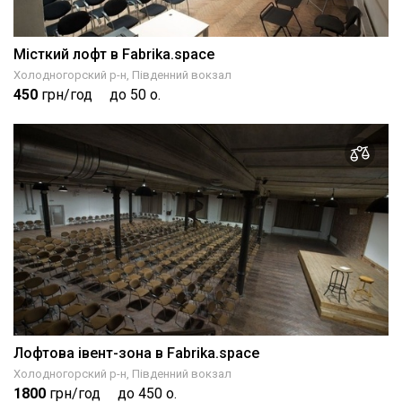
Місткий лофт в Fabrika.space
Холодногорский р-н, Південний вокзал
450
грн/год
до 50 о.
Лофтова івент-зона в Fabrika.space
Холодногорский р-н, Південний вокзал
1800
грн/год
до 450 о.