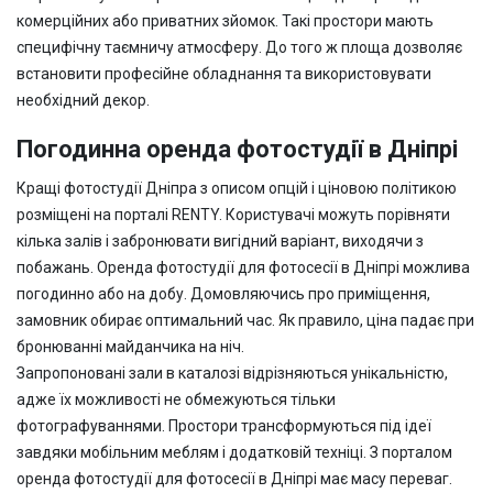
комерційних або приватних зйомок. Такі простори мають
специфічну таємничу атмосферу. До того ж площа дозволяє
встановити професійне обладнання та використовувати
необхідний декор.
Погодинна оренда фотостудії в Дніпрі
Кращі фотостудії Дніпра з описом опцій і ціновою політикою
розміщені на порталі RENTY. Користувачі можуть порівняти
кілька залів і забронювати вигідний варіант, виходячи з
побажань. Оренда фотостудії для фотосесії в Дніпрі можлива
погодинно або на добу. Домовляючись про приміщення,
замовник обирає оптимальний час. Як правило, ціна падає при
бронюванні майданчика на ніч.
Запропоновані зали в каталозі відрізняються унікальністю,
адже їх можливості не обмежуються тільки
фотографуваннями. Простори трансформуються під ідеї
завдяки мобільним меблям і додатковій техніці. З порталом
оренда фотостудії для фотосесії в Дніпрі має масу переваг.