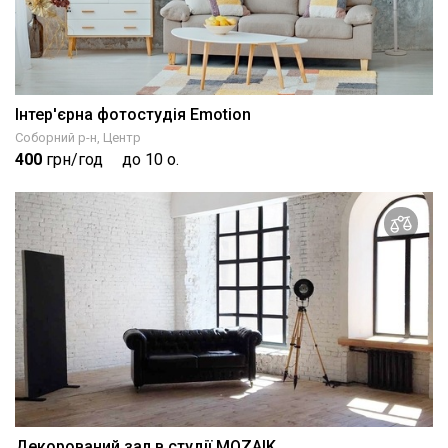
Інтер'єрна фотостудія Emotion
Соборний р-н, Центр
400
грн/год
до 10 о.
Декорований зал в студії MOZAIK