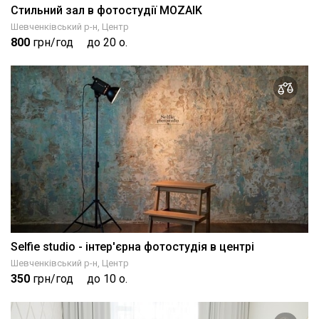
Стильний зал в фотостудії MOZAIK
Шевченківський р-н, Центр
800
грн/год
до 20 о.
Selfie studio - інтер'єрна фотостудія в центрі
Шевченківський р-н, Центр
350
грн/год
до 10 о.