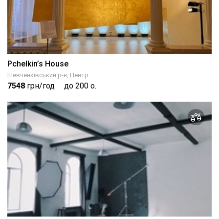
Pchelkin’s House
Шевченківський р-н, Центр
7548
грн/год
до 200 о.