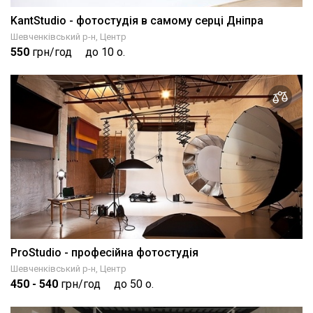
KantStudio - фотостудія в самому серці Дніпра
Шевченківський р-н, Центр
550
грн/год
до 10 о.
ProStudio - професійна фотостудія
Шевченківський р-н, Центр
450
- 540
грн/год
до 50 о.