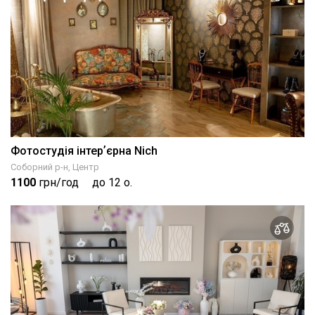
Фотостудія інтерʼєрна Nich
Соборний р-н, Центр
1100
грн/год
до 12 о.