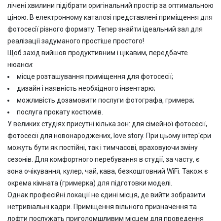
лічені хвилини підібрати оригінальний простір за оптимальною
ціною. В електронному каталозі представлені приміщення для
фотосесії різного формату. Тепер знайти ідеальний зал для
реалізації задуманого простіше простого!
Щоб захід вийшов продуктивним і цікавим, передбачте
нюанси:
місце розташування приміщення для фотосесії;
дизайн і наявність необхідного інвентарю;
можливість дозамовити послуги фотографа, гримера;
послуга прокату костюмів.
У великих студіях присутні кілька зон: для сімейної фотосесії,
фотосесії для новонароджених, love story. При цьому інтер'єри
можуть бути як постійні, так і тимчасові, враховуючи зміну
сезонів. Для комфортного перебування в студії, за часту, є
зона очікування, кулер, чай, кава, безкоштовний WiFi. Також є
окрема кімната (гримерка) для підготовки моделі.
Однак професійні локації не єдині місця, де вийти зобразити
нетривіальні кадри. Приміщення вільного призначення та
лофти послужать приголомшливим місцем для проведення