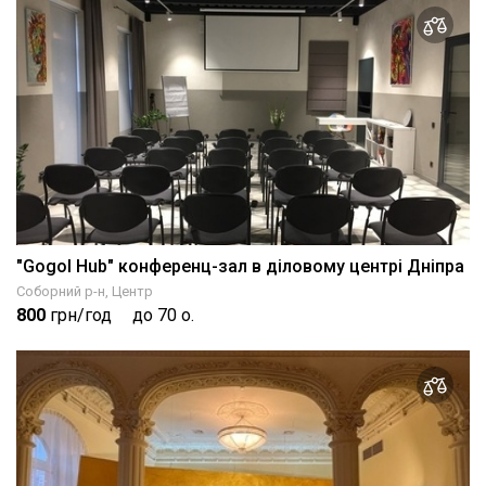
"Gogol Hub" конференц-зал в діловому центрі Дніпра
Соборний р-н, Центр
800
грн/год
до 70 о.