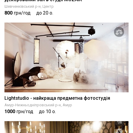
Шевченківський р-н, Центр
800
грн/год
до 20 о.
Lightstudio - найкраща предметна фотостудія
Амур-Нижньодніпровський р-н, Амур
1000
грн/год
до 10 о.