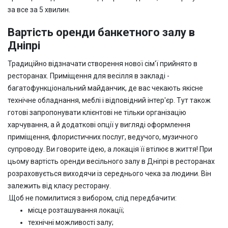
за все за 5 хвилин.
Вартість оренди банкетного залу в
Дніпрі
Традиційно відзначати створення нової сім'ї прийнято в
ресторанах. Приміщення для весілля в закладі -
багатофункціональний майданчик, де вас чекають якісне
технічне обладнання, меблі і відповідний інтер'єр. Тут також
готові запропонувати клієнтові не тільки організацію
харчування, а й додаткові опції у вигляді оформлення
приміщення, флористичних послуг, ведучого, музичного
супроводу. Ви говорите ідею, а локація її втілює в життя! При
цьому вартість оренди весільного залу в Дніпрі в ресторанах
розраховується виходячи із середнього чека за людини. Він
залежить від класу ресторану.
.
Щоб не помилитися з вибором, слід передбачити:
місце розташування локації;
технічні можливості залу;