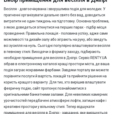
Весілля - довгоочікувана і зворушлива подія для молодих. У
прагненні організувати ідеальне свято без вад, доводиться
витратити не один тиждень на підготовку. Основна проблема,
з якою доведеться зіткнутися на перших парах - підбір місця
проведення. Правильна локація - половина успіху, адже саме
можливості та дизайн залу або зіграють на руку, або зведуть
всі зусилля на нуль. Сьогодні популярно влаштовувати весілля
в певному стилі. Виходячи з формату заходу, підбирають
необхідне приміщення для весілля в Дніпрі. Сервіс RENTY.UA
зібрав в електронному каталозі кращі простори міста, де ваша
подія заграє яскравими фарбами. Завдяки порталу ви можете
порівняти послуги й вартість локацій та прийняти рішення на
користь кращого варіанту. Для тих, хто вирішив влаштувати
феєричну подію, сайт пропонує познайомитися з
оригінальними банкетними залами. Для невеликих камерних
урочистостей передбачені атмосферні лофти, затишні кафе і
креативні простори у вільному стилі. Тепер відшукати
приміщення для весілля в Дніпрі - завдання, яке вирішується