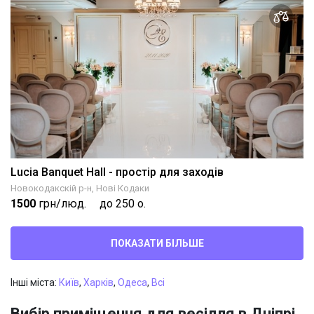
Lucia Banquet Hall - простір для заходів
Новокодакскій р-н, Нові Кодаки
1500
грн/люд.
до 250 о.
ПОКАЗАТИ БІЛЬШЕ
Інші міста:
Київ
,
Харків
,
Одеса
,
Всі
Вибір приміщення для весілля в Дніпрі