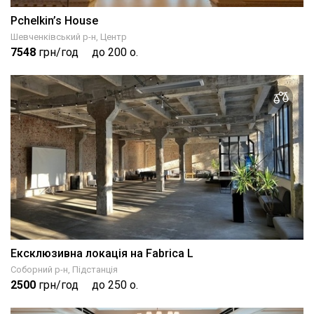
Pchelkin’s House
Шевченківський р-н, Центр
7548
грн/год
до 200 о.
Ексклюзивна локація на Fabrica L
Соборний р-н, Підстанція
2500
грн/год
до 250 о.