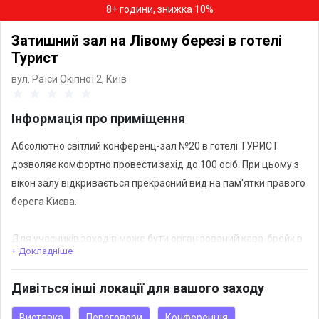
8+ години, знижка 10%
Затишний зал на Лівому березі в готелі
Турист
вул. Раїси Окіпної 2,
Київ
Інформація про приміщення
Абсолютно світлий конференц-зал №20 в готелі ТУРИСТ
дозволяє комфортно провести захід до 100 осіб. При цьому з
вікон залу відкривається прекрасний вид на пам'ятки правого
берега Києва.
Для учасників заходів може бути організований кава-брейк в
+ Докладніше
холі перед залом.
Дивіться інші локації для вашого заходу
Виставка
Переговори
Конференція