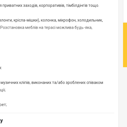
 приватних заходів, корпоративів, тімбілдінгів тощо.
езлонги, крісла-мішки), колонка, мікрофон, холодильник,
. Розстановка меблів на терасі можлива будь-яка,
я:
 музичних кліпів, виконаних та/або зроблених співаком
ії;
рет;
ду