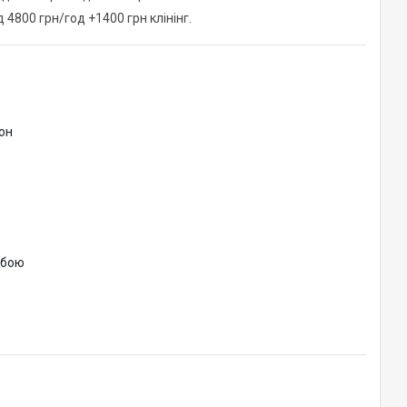
нд 4800 грн/год +1400 грн клінінг.
он
обою