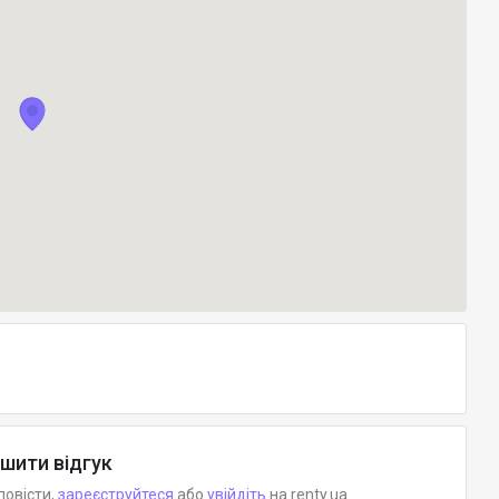
шити відгук
повісти,
зареєструйтеся
або
увійдіть
на renty.ua