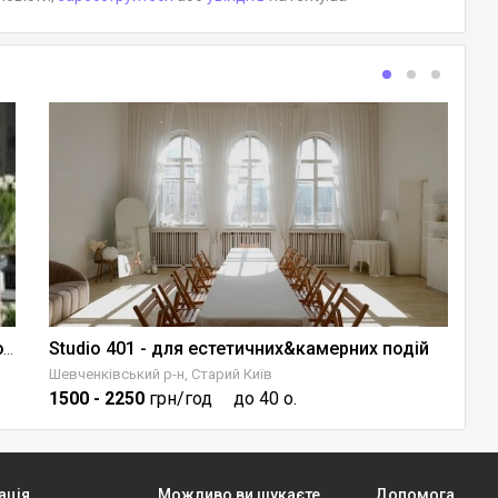
Studio 401 - для естетичних&камерних подій
V
Emily Family Studio — камерна локація для подій
Шевченківський р-н, Старий Київ
Об
1500
- 2250
грн/год
до 40 о.
1
ація
Можливо ви шукаєте
Допомога