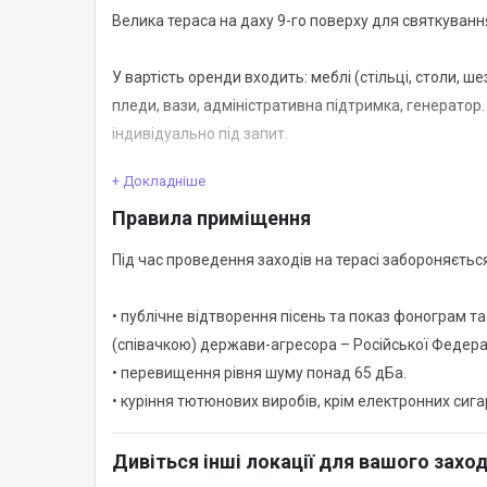
Велика тераса на даху 9-го поверху для святкування
У вартість оренди входить: меблі (стільці, столи, ш
пледи, вази, адміністративна підтримка, генератор
індивідуально під запит.
+ Докладніше
Правила приміщення
Під час проведення заходів на терасі забороняєтьс
• публічне відтворення пісень та показ фонограм та
(співачкою) держави-агресора – Російської Федерац
• перевищення рівня шуму понад 65 дБа.
• куріння тютюнових виробів, крім електронних сига
Дивіться інші локації для вашого захо