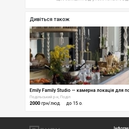
Дивіться також
Подільський р-н, Поділ
2000
грн/люд.
до 15 о.
Інформ