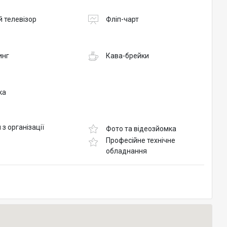
 телевізор
Фліп-чарт
инг
Кава-брейки
ка
 з організації
Фото та відеозйомка
Професійне технічне
обладнання