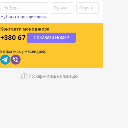
+ Додати ще один день
Контакти менеджера
+380 67 201 9907
ПОКАЗАТИ НОМЕР
Зв'язатись у месенджері
!
Поскаржитись на локацію