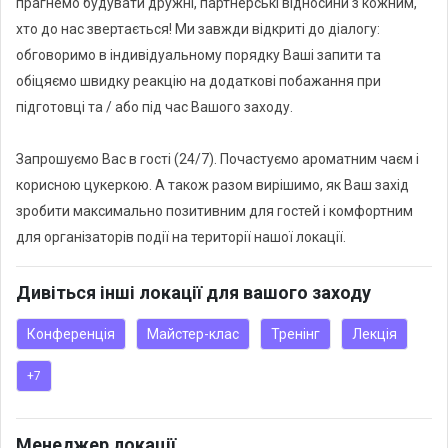
прагнемо будувати дружні, партнерські відносини з кожним,
2. Малий зал (110 кв.м.) Ідеально підійде для тренінгів, лекцій
хто до нас звертається! Ми завжди відкриті до діалогу:
та семінарів, виїзних корпоративів, зустрічей мініклубів за
обговоримо в індивідуальному порядку Ваші запити та
інтересами (ділові дівич-вечори, бізнес-сніданки, настільні
обіцяємо швидку реакцію на додаткові побажання при
ігри - турніри і багато іншого.). Меблі мобільні, є можливість
підготовці та / або під час Вашого заходу.
організації зручного для Вас розсадження. Місткість, при
розсадженні театр - 80 осіб.
Запрошуємо Вас в гості (24/7). Почастуємо ароматним чаєм і
корисною цукеркою. А також разом вирішимо, як Ваш захід
зробити максимально позитивним для гостей і комфортним
для організаторів події на території нашої локації.
Дивіться інші локації для вашого заходу
Конференція
Майстер-клас
Тренінг
Лекція
+7
Менеджер локації