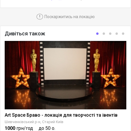
!
Поскаржитись на локацію
Дивіться також
Art Space Браво - локація для творчості та івентів
Шевченківський р-н, Старий Київ
1000
грн/год
до 50 о.