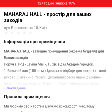
12+ годин, знижка 10%
MAHARAJ HALL - простір для ваших
заходів
вул. Берковецька 10,
Київ
Інформація про приміщення
MAHARAJ HALL - затишне приміщення (окрема будівля) для
Ваших заходів.
Поруч з ТРЦ «Lavina Mall», 15 хв. від м.Академгородок.
1. Великий зал (180 кв.м.). Ідеально підійде для ретрітів, танці-
рухової / музичної терапії, дихальних сесій, інших духовно-
психологічних практик. Є все необхідне обладнання (мати,
+ Докладніше
килимки, пледи, подушки). Комфортна місткість 40-60 осіб.
Правила приміщення
Також в доступі комфортна лаунж-зона з відкритою кухнею,
сауна, масажна кімната, місця для проживання майстрів і
Ми любимо своїх гостей, цінуємо їх комфорт і час, тому
команди.