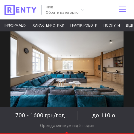
Київ
Обрати категорію
ІНФОРМАЦІЯ
ХАРАКТЕРИСТИКИ
ГРАФІК РОБОТИ
ПОСЛУГИ
ВІД
700 - 1600 грн/год
до 110 о.
Оренда мінімум від 5 годин