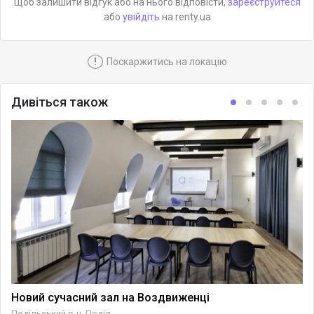
Щоб залишити відгук або на нього відповісти,
зареєструйтеся
або
увійдіть
на renty.ua
!
Поскаржитись на локацію
Дивіться також
Новий сучасний зал на Воздвиженці
Подільський р-н, Поділ