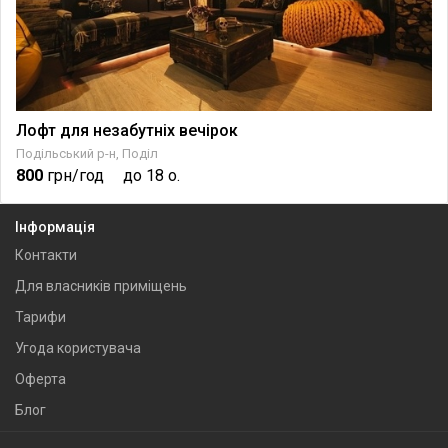
Лофт для незабутніх вечірок
Подільський р-н, Поділ
800
грн/год
до 18 о.
Інформація
Контакти
Для власників приміщень
Тарифи
Угода користувача
Оферта
Блог