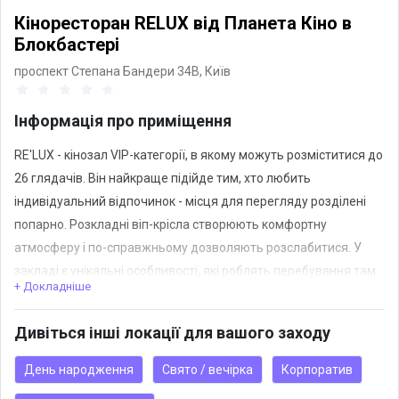
Кіноресторан RELUX від Планета Кіно в
Блокбастері
проспект Степана Бандери 34В,
Київ
Інформація про приміщення
RE'LUX - кінозал VIP-категорії, в якому можуть розміститися до
26 глядачів. Він найкраще підійде тим, хто любить
індивідуальний відпочинок - місця для перегляду розділені
попарно. Розкладні віп-крісла створюють комфортну
атмосферу і по-справжньому дозволяють розслабитися. У
закладі є унікальні особливості, які роблять перебування там
+ Докладніше
ще зручнішим.
Гості кінотеатру також можуть вибрати традиційні ресторанні
Дивіться інші локації для вашого заходу
страви, безалкогольні та алкогольні напої.
День народження
Свято / вечірка
Корпоратив