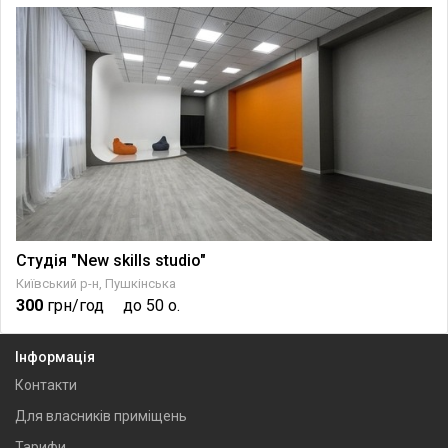
Студія "New skills studio"
Київський р-н, Пушкінська
300
грн/год
до 50 о.
Інформація
Контакти
Для власників приміщень
Тарифи