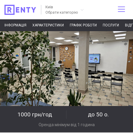
Київ
Обрати категорію
ІНФОРМАЦІЯ
ХАРАКТЕРИСТИКИ
ГРАФІК РОБОТИ
ПОСЛУГИ
ВІД
1000 грн/год
до 50 о.
Оренда мінімум від 1 година