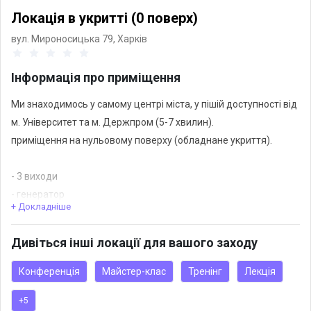
Локація в укритті (0 поверх)
вул. Мироносицька 79,
Харків
Інформація про приміщення
Ми знаходимось у самому центрі міста, у пішій доступності від
м. Університет та м. Держпром (5-7 хвилин).
приміщення на нульовому поверху (обладнане укриття).
- 3 виходи
- генератор
+ Докладніше
- зарядна станція
- конвектор
Дивіться інші локації для вашого заходу
- вентиляція
- запас води
Конференція
Майстер-клас
Тренінг
Лекція
- пожежна безпека
+5
- охорона