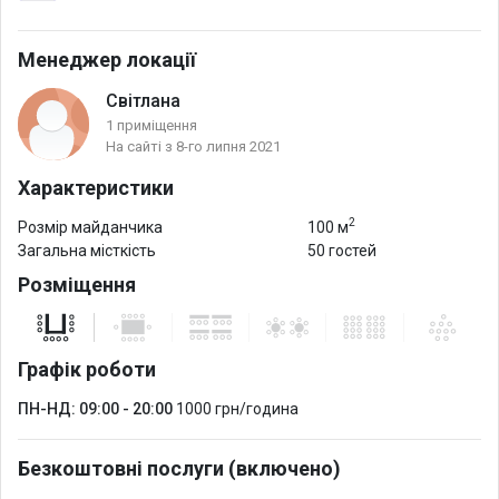
- посилений wi-fi
Менеджер локації
Це сучасний, комфортний і безпечний зал. У нас є все для
Світлана
ідеального проведення вашого заходу – самий центр міста,
1 приміщення
перший поверх, окремий вхід, суперсучасний ремонт, нова
На сайті з 8-го липня 2021
техніка.
Характеристики
Підходить для: семінарів, лекцій, зборів, конференцій,
2
Розмір майданчика
100 м
майстер-класів, тренінгів, корпоративів, переговорів,
Загальна місткість
50 гостей
презентацій, тощо.
Розміщення
Графік роботи
ПН-НД: 09:00 - 20:00
1000 грн/година
Безкоштовні послуги (включено)