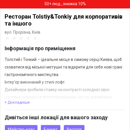
50+ люд., знижка 10%
Ресторан Tolstiy&Tonkiy для корпоративів
та іншого
вул. Прорізна,
Київ
Інформація про приміщення
Толстий і Тонкий – ідеальне місце в самому серці Києва, щоб
сховатися від міської метушні та відкрити для себе нові грані
гастрономічного мистецтва.
Інтер'єр виконаний у стилі лофт.
Дизайнери зробили ставку на контрасті холодної сірої
цегляної кладки та тепла підсвічених ніш та дерев'яних
+ Докладніше
поверхонь меблів, стіни прикрашають репродукції картин
художників Помпео Батоні та Симона Вуе.
Дивіться інші локації для вашого заходу
У теплу пору року працює літня тераса з мальовничим міні-
садом. Завдяки продуманому зонуванню ресторану - Толстий
Майстер-клас
Банкет
Весілля