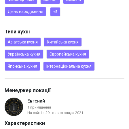
і Тонкий підійде для відпочинку великих компаній, сімейних
День народження
+5
вечерь та романтичних побачень.
Також заклад буде цікавим для шукачів нових гастрономічних
вражень.
Типи кухні
Барна карта багата класикою, твістами та авторськими
Азіатська кухня
Китайська кухня
коктейлями.
Меню Tolstiy&Tonkiy – це мікс азіатської та європейської кухні
Українська кухня
Європейська кухня
з акцентом на морепродукти. Головний сюжет карти страв —
сміливі авторські експерименти зі стравами, яскраві смаки та
Японська кухня
Інтернаціональна кухня
пікантна гострота.
Менеджер локації
Евгений
1 приміщення
На сайті з 29-го листопада 2021
Характеристики