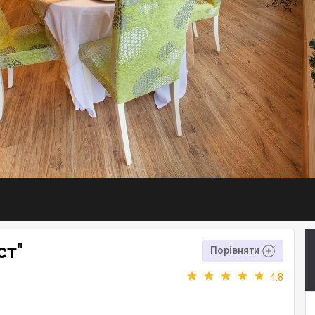
ст"
Порівняти
4.8