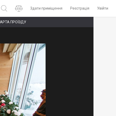
Здати приміщення
Реєстрація
Увійти
АРТА ПРОЇЗДУ