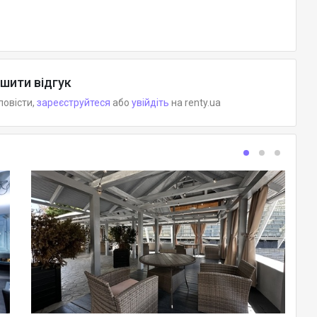
шити відгук
повісти,
зареєструйтеся
або
увійдіть
на renty.ua