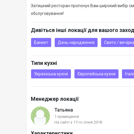
Затишний ресторан пропонує Вам широкий вибір сма
обслуговування!
Дивіться інші локації для вашого захо
Банкет
День народження
Свято / вечірк
Типи кухні
Українська кухня
Європейська кухня
Італ
Менеджер локації
Татьяна
1 приміщення
На сайті з 17-го січня 2018
Характеристики