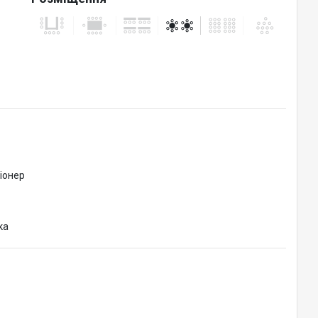
іонер
ка