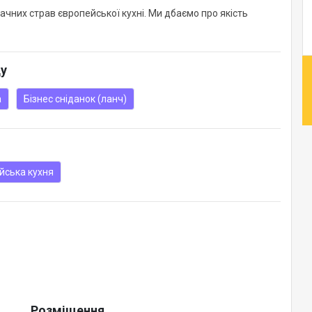
чних страв європейської кухні. Ми дбаємо про якість
ду
а
Бізнес сніданок (ланч)
ійська кухня
Розміщення