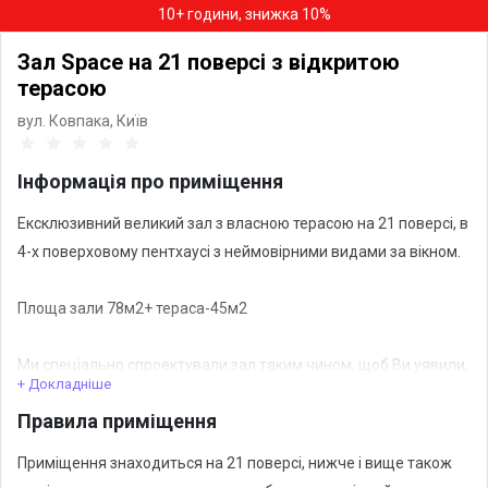
10+ години, знижка 10%
Зал Space на 21 поверсі з відкритою
терасою
вул. Ковпака,
Київ
Інформація про приміщення
Ексклюзивний великий зал з власною терасою на 21 поверсі, в
4-х поверховому пентхаусі з неймовірними видами за вікном.
Площа зали 78м2+ тераса-45м2
Ми спеціально спроектували зал таким чином, щоб Ви уявили,
+ Докладніше
ніби знаходитесь над хмарами, і пролітаєте над містом,
Правила приміщення
розглядаючи вогні і спостерігаючи за міською метушнею.
Приміщення знаходиться на 21 поверсі, нижче і вище також
Тут Ви зможете провести свій захід приватно, на відстані від