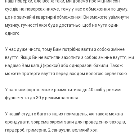
наші поверхи, але все ж таки, ми дбаємо про міцний сон
сторонніх очей.
сусідів на поверхах нижче, тому у нас є обмеження по шуму,
це не звичайні квартирні обмеження і Ви зможете увімкнути
Ексклюзивний проєкт, меблі від італійських та американських
музику, гучності якої буде достатньо, щоб не чути один
дизайнерів. Підсвічування в підлозі та на стелі, яке може
одного.
змінювати кольори для того, щоб задати настрій Вашого
івенту.
У нас дуже чисто, тому Вам потрібно взяти з собою змінне
взуття. Якщо Ви не встигли захопити з собою змінне взуття, ми
Це ідеальне місце для проведення конференцій, майстер
надамо Вам капці (крокси) або одноразові бахили. Також
класів, приватних вечірок та заходів будь-якого типу.
можете протерти взуття перед входом вологою серветкою.
Зал SPACE залишить під враженням усіх Ваших гостей!
У залі комфортно може розміститися до 40 осіб у режимі
Максимально доброзичливий персонал, який завжди готовий
фуршету та до 30 у режимі застілля.
йти на зустріч, зможе дати поради та допоможе провести Ваш
захід. І звісно ж місце розташування. Зал знаходиться у центрі
У нашій студії є багато інших приміщень, які також можна
Києва, на Печерську, в 5 хвилинах ходьби від метро Палац
орендувати, зокрема окремі зали для проведення заходів,
Україна.
гардероб, гримерна, 2 санвузли, великий хол.