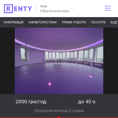
Київ
Обрати категорію
ІНФОРМАЦІЯ
ХАРАКТЕРИСТИКИ
ГРАФІК РОБОТИ
ПОСЛУГИ
ВІД
2000 грн/год
до 40 о.
Оренда мінімум від 2 години