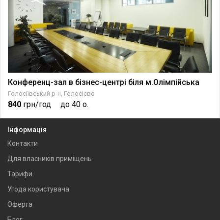
Конференц-зал в бізнес-центрі біля м.Олімпійська
Голосіївський р-н, Голосієво
840
грн/год
до 40 о.
Інформація
Контакти
Для власників приміщень
Тарифи
Угода користувача
Оферта
Блог