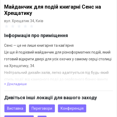
Майданчик для подій книгарні Сенс на
Хрещатику
вул. Хрещатик 34,
Київ
Інформація про приміщення
Сенс — це не лише книгарня та кав’ярня
Це ще й подієвий майданчик для різноформатних подій, який
готовий відкрити двері для усіх охочих у самому серці столиці
на Хрещатику, 34.
Нейтральний дизайн залів, легко адаптується під будь-який
стиль події: від камерного події до серйозного бізнес-івенту.
+ Докладніше
Мала зала
Дивіться інші локації для вашого заходу
Ідеальне місце для проведення камерних заходів: тренінги,
лекції,
Виставка
Переговори
Конференція