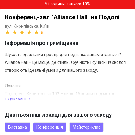
5+ години, знижка 10%
Конференц-зал "Alliance Hall" на Подолі
вул. Кирилівська,
Київ
5
Інформація про приміщення
Шукаєте ідеальний простір для події, яка запам’ятається?
Alliance Hall – це місце, де стиль, зручність і сучасні технології
створюють ідеальні умови для вашого заходу.
Локація
Поділ, вул. Кирилівська 102 – лише 15 хвилин від метро
+ Докладніше
Тараса Шевченка. Зручно для гостей з будь-якої частини
міста!
Дивіться інші локації для вашого заходу
Що ви отримаєте:
Виставка
Конференція
Майстер-клас
окремий вхід та просторий гардероб – для комфортного