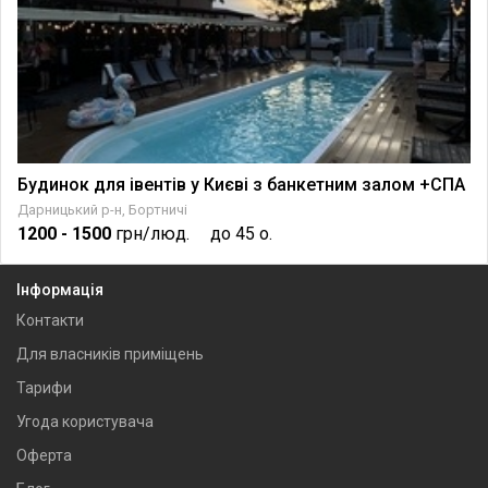
Будинок для івентів у Києві з банкетним залом +СПА
Дарницький р-н, Бортничі
1200
- 1500
грн/люд.
до 45 о.
Інформація
Контакти
Для власників приміщень
Тарифи
Угода користувача
Оферта