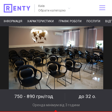
Київ
Обрати категорію
ІНФОРМАЦІЯ
ХАРАКТЕРИСТИКИ
ГРАФІК РОБОТИ
ПОСЛУГИ
ВІД
750 - 890 грн/год
до 32 о.
Оренда мінімум від 3 години