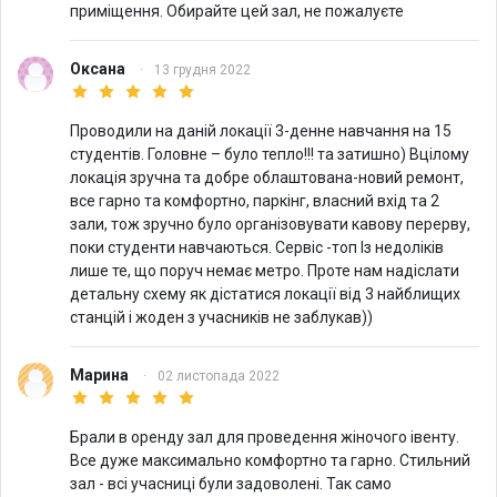
приміщення. Обирайте цей зал, не пожалуєте
Оксана
·
13 грудня 2022
Проводили на даній локації 3-денне навчання на 15
студентів. Головне – було тепло!!! та затишно) Вцілому
локація зручна та добре облаштована-новий ремонт,
все гарно та комфортно, паркінг, власний вхід та 2
зали, тож зручно було організовувати кавову перерву,
поки студенти навчаються. Сервіс -топ Із недоліків
лише те, що поруч немає метро. Проте нам надіслати
детальну схему як дістатися локації від 3 найблищих
станцій і жоден з учасників не заблукав))
Марина
·
02 листопада 2022
Брали в оренду зал для проведення жіночого івенту.
Все дуже максимально комфортно та гарно. Стильний
зал - всі учасниці були задоволені. Так само