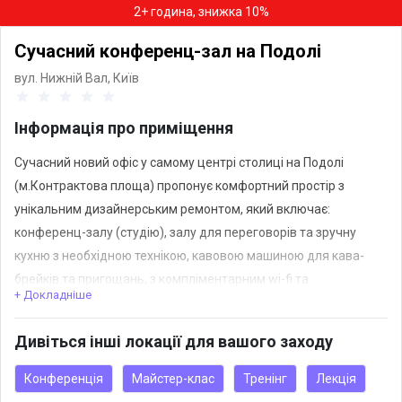
2+ година, знижка 10%
Сучасний конференц-зал на Подолі
вул. Нижній Вал,
Київ
Інформація про приміщення
Сучасний новий офіс у самому центрі столиці на Подолі
(м.Контрактова площа) пропонує комфортний простір з
унікальним дизайнерським ремонтом, який включає:
конференц-залу (студію), залу для переговорів та зручну
кухню з необхідною технікою, кавовою машиною для кава-
брейків та пригощань, з компліментарним wi-fi та
+ Докладніше
вмонтовоною звуковою системою. У разі вимкнення світла
наша локація оснащена EcoFlow.
Дивіться інші локації для вашого заходу
У залі розміщено 40 стільців з вбудованими міні-столами: для
Конференція
Майстер-клас
Тренінг
Лекція
зручності запису найважливішого. 86-ти дюймовий екран з