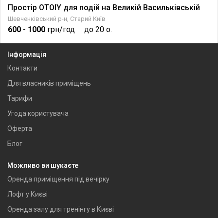
Простір OTOIY для подій на Великій Васильківській
Шевченківський р-н, Старий Київ
600
- 1000
грн/год
до 20 о.
Інформація
Контакти
Для власників приміщень
Тарифи
Угода користувача
Оферта
Блог
Можливо ви шукаєте
Оренда приміщення під вечірку
Лофт у Києві
Оренда залу для тренінгу в Києві