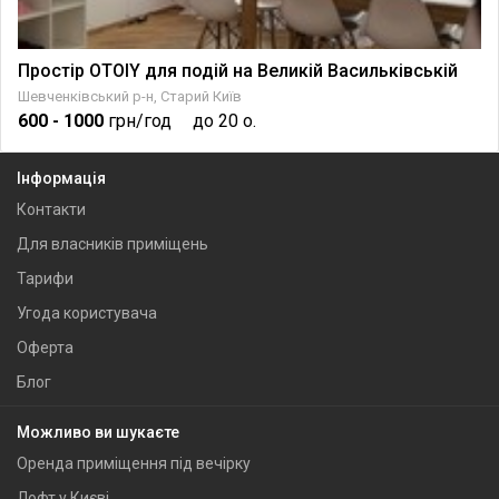
Простір OTOIY для подій на Великій Васильківській
Шевченківський р-н, Старий Київ
600
- 1000
грн/год
до 20 о.
Інформація
Контакти
Для власників приміщень
Тарифи
Угода користувача
Оферта
Блог
Можливо ви шукаєте
Оренда приміщення під вечірку
Лофт у Києві