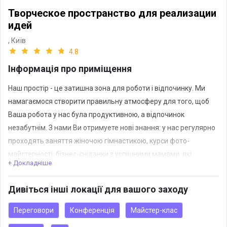
Творческое пространство для реализации
идей
,
Київ
4.8
Інформація про приміщення
Наш простір - це затишна зона для роботи і відпочинку. Ми
намагаємося створити правильну атмосферу для того, щоб
Ваша робота у нас була продуктивною, а відпочинок
незабутнім. З нами Ви отримуете нові знання: у нас регулярно
проходять заняття жіночою гімнастикою, курси фото-
майстерності, бізнес-сніданки з успішними мамами, які
+ Докладніше
працюють, б’юті-дні тощо. Якщо не знаете, де розкрити свій
потенціал - ми станемо Вам у пригоді!
Дивіться інші локації для вашого заходу
Переговори
Конференція
Майстер-клас