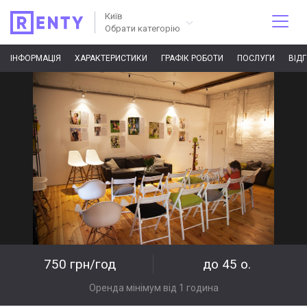
Київ
Обрати категорію
ІНФОРМАЦІЯ
ХАРАКТЕРИСТИКИ
ГРАФІК РОБОТИ
ПОСЛУГИ
ВІД
750 грн/год
до 45 о.
Оренда мінімум від 1 година