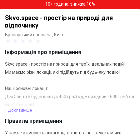
10+ година, знижка 10%
Skvo.space - простір на природі для
відпочинку
Броварський проспект,
Київ
Інформація про приміщення
Skvo.space - простір на природі для твоїх ідеальних подій!
Ми маємо різні локації, які підійдуть під будь-яку подію!
Наші основні локації:
Дім Сонця в будні коштує 450 грн/год, у вихідний - 600 грн/год
(до 12 людей)
+ Докладніше
ХоллаБудда в будній день коштує 350 грн/год, у вихідний -
Правила приміщення
450 грн/год (до 6 людей)
Задзеркалля в будній 350 грн/год, у вихідні 450 грн/год (до 6
У нас не вживають алкоголь, тютюн та не готують м'ясо.
людей)