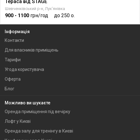
Тераса від STAGE
Шевченківський р-н, Лук'янівка
900
- 1100
грн/год
до 250 о.
Інформація
Контакти
Для власників приміщень
Тарифи
Угода користувача
Оферта
Блог
Можливо ви шукаєте
Оренда приміщення під вечірку
Лофт у Києві
Оренда залу для тренінгу в Києві