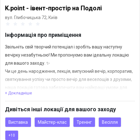
K.point - івент-простір на Подолі
вул. Глибочицька 72,
Київ
Інформація про приміщення
Звільніть свій творчий потенціал і зробіть вашу наступну
вечірку незабутньою! Ми пропонуємо вам ідеальну локацію
для вашого заходу. ✨
Чи це день народження, лекція, випускний вечір, корпоратив,
святкування успіху чи просто вечір для веселощів з друзями,
наша локація готова забезпечити вам найкращі умови для
+ Докладніше
незабутнього вечора.
Дивіться інші локації для вашого заходу
-Concert hall 300m2
-Лофт-зал 180m2
Виставка
Майстер-клас
Тренінг
Весілля
-Terrace 300m2
+10
-Party room 50m2