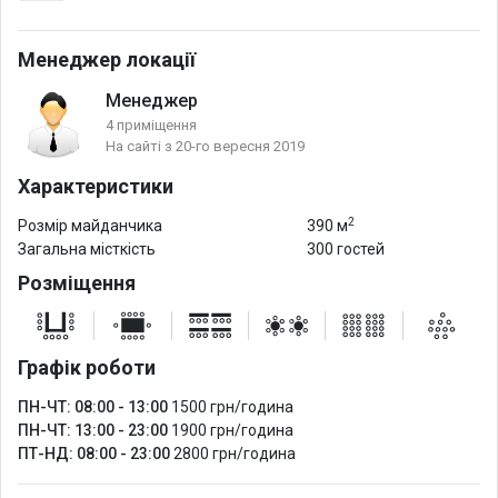
Що ми можемо запропонувати:
Менеджер локації
-Професійне аудіо обладнання та освітлення
Менеджер
-Кейтеринг та напої
4 приміщення
-Декорації та атмосфера, яка створить незабутній настрій
На сайті з 20-го вересня 2019
-Професійний фотограф щоб зафіксувати всі найкращі миті
Характеристики
вашої вечірки
-Ді-джей та ведучий які не дадуть сидіти на місці
2
Розмір майданчика
390 м
Загальна місткість
300 гостей
В оренду входить:
Розміщення
-Фоновый звук та мікшер
-сценічне світло
-меблі для посадки
Графік роботи
-проектор
ПН-ЧТ: 08:00 - 13:00
1500 грн/година
-клінінг стандартний
ПН-ЧТ: 13:00 - 23:00
1900 грн/година
ПТ-НД: 08:00 - 23:00
2800 грн/година