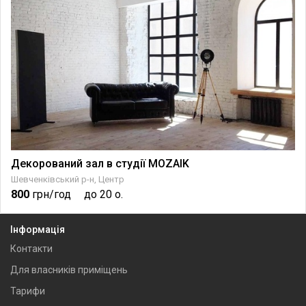
Декорований зал в студії MOZAIK
Шевченківський р-н, Центр
800
грн/год
до 20 о.
Інформація
Контакти
Для власників приміщень
Тарифи