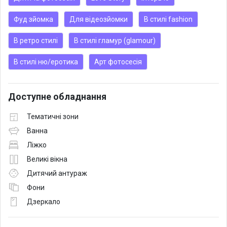
Фуд зйомка
Для відеозйомки
В стилі fashion
В ретро стилі
В стилі гламур (glamour)
В стилі ню/еротика
Арт фотосесія
Доступне обладнання
Тематичні зони
Ванна
Ліжко
Великі вікна
Дитячий антураж
Фони
Дзеркало