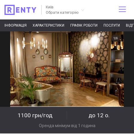
Київ
Обрати категорію
ІНФОРМАЦІЯ
ХАРАКТЕРИСТИКИ
ГРАФІК РОБОТИ
ПОСЛУГИ
ВІД
1100 грн/год
до 12 о.
Оренда мінімум від 1 година