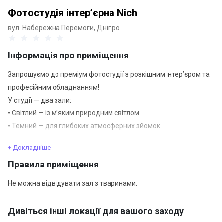
Фотостудія інтерʼєрна Nich
вул. Набережна Перемоги,
Дніпро
Інформація про приміщення
Запрошуємо до преміум фотостудії з розкішним інтерʼєром та
професійним обладнанням!
У студії — два зали:
▫️ Світлий — із мʼяким природним світлом
▫️ Темний — для глибоких атмосферних зйомок
+ Докладніше
✨ Умови оренди:
Правила приміщення
✔️ Вартість — 1100 грн/година
✔️ У вартість входить:
Не можна відвідувати зал з тваринами.
• Один зал з різними локаціями
• Професійне студійне світло
Дивіться інші локації для вашого заходу
• Дим-машина для атмосферних кадрів