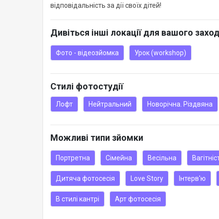
відповідальність за дії своїх дітей!
Дивіться інші локації для вашого захо
Фото - відеозйомка
Урок (workshop)
Стилі фотостудії
Лофт
Нейтральний
Новорічна. Різдвяна
Можливі типи зйомки
Портретна
Сімейна
Весільна
Вагітніс
Дитяча фотосесія
Love Story
Інтерв'ю
В стилі кантрі
Арт фотосесія