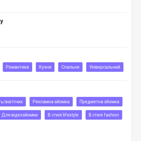
ду
Романтика
Кухня
Спальня
Універсальний
ть/вагітних
Рекламна зйомка
Предметна зйомка
Для відеозйомки
В стилі lifestyle
В стилі fashion