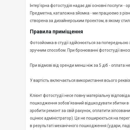
Інтер'єрна фотостудія надає дві основні послуги - 
Предметна, каталожна зйомка - ми працюємо з різ
створена за дизайнерським проектом, в якому стил
Правила приміщення
Фотозйомка в студії здійснюється за попередньою 
зручним способом. При бронюванні фотостудії вноси
При відмові від оренди менш ніж за 5 діб - оплата н
У вартість включається використання всього реквіз
Клієнт фотостудії несе повну матеріальну відповіда
пошкодження зобов'язаний відшкодувати збитки в п
зробити ремонт за свій рахунок, оплатити зіпсований
оцінює адміністратор). Це не поширюється на пере
в результаті механічного пошкодження (удари, паді