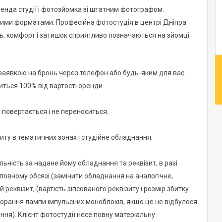
оренда студії і фотозйомка зі штатним фотографом.
ними форматами. Професійна фотостудія в центрі Дніпра
ь, комфорт і затишок сприятливо позначаються на зйомці.
заявкою на бронь через телефон або будь-яким для вас
ться 100% від вартості оренди.
е повертається і не переноситься.
иту в тематичних зонах і студійне обладнання.
льність за надане йому обладнання та реквізит, в разі
овному обсязі (замінити обладнання на аналогічне,
 реквізит, (вартість зіпсованого реквізиту і розмір збитку
горання лампи імпульсних моноблоків, якщо це не відбулося
ння). Клієнт фотостудії несе повну матеріальну