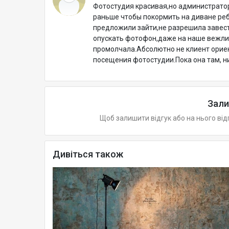
Фотостудия красивая,но администрато
раньше чтобы покормить на диване реб
предложили зайти,не разрешила завест
опускать фотофон,даже на наше вежлив
промолчала.Абсолютно не клиент орие
посещения фотостудии.Пока она там, ни
Зали
Щоб залишити відгук або на нього від
Дивіться також