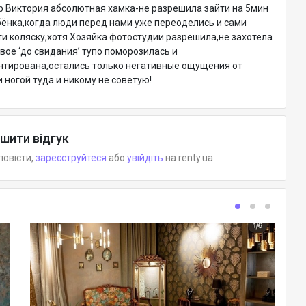
р Виктория абсолютная хамка-не разрешила зайти на 5мин
ёнка,когда люди перед нами уже переоделись и сами
и коляску,хотя Хозяйка фотостудии разрешила,не захотела
ое ‘до свидания’ тупо поморозилась и
нтирована,остались только негативные ощущения от
 ногой туда и никому не советую!
шити відгук
повісти,
зареєструйтеся
або
увійдіть
на renty.ua