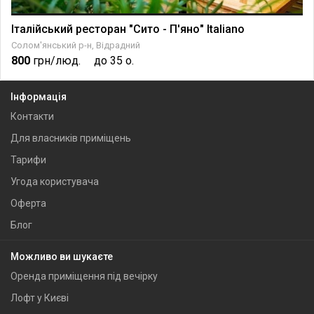
Італійський ресторан "Сито - П'яно" Italiano
Солом'янський р-н, Відрадний
800
грн/люд.
до 35 о.
Інформація
Контакти
Для власників приміщень
Тарифи
Угода користувача
Оферта
Блог
Можливо ви шукаєте
Оренда приміщення під вечірку
Лофт у Києві