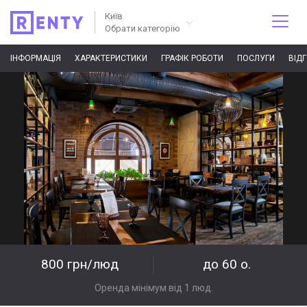
Київ
Обрати категорію
ІНФОРМАЦІЯ
ХАРАКТЕРИСТИКИ
ГРАФІК РОБОТИ
ПОСЛУГИ
ВІД
800 грн/люд
до 60 о.
Оренда мінімум від 1 люд.