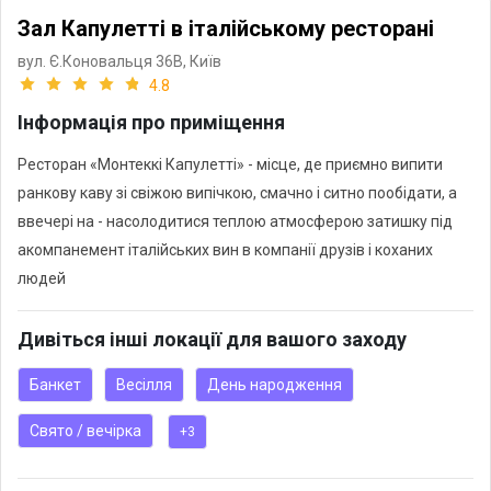
Зал Капулетті в італійському ресторані
вул. Є.Коновальця 36В,
Київ
4.8
Інформація про приміщення
Ресторан «Монтеккі Капулетті» - місце, де приємно випити
ранкову каву зі свіжою випічкою, смачно і ситно пообідати, а
ввечері на - насолодитися теплою атмосферою затишку під
акомпанемент італійських вин в компанії друзів і коханих
людей
Дивіться інші локації для вашого заходу
Банкет
Весілля
День народження
Свято / вечірка
+3