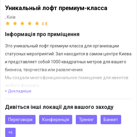
Уникальный лофт премиум-класса
,
Київ
4.8
Інформація про приміщення
Это уникальный лофт премиум-класса для организации
статусных мероприятий. Зал находится в самом центре Киева
и представляет собой 1000 квадратных метров для вашего
бизнеса, творчества или развлечения.
Мы создали многофункциональное помещение для ивентов
любого формата.
+ Докладніше
Зал оснащен:
Дивіться інші локації для вашого заходу
· Системой звука NEXO JBL – одной из самых лучших в Киеве;
· Удобными мягкими диванами;
Переговори
Конференція
Тренінг
Банкет
· Сценой и профессиональным светом;
+6
· Двумя телевизорами диагональю 55 дюймов;