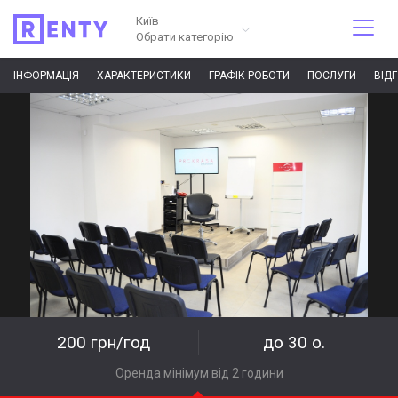
Київ
Обрати категорію
ІНФОРМАЦІЯ
ХАРАКТЕРИСТИКИ
ГРАФІК РОБОТИ
ПОСЛУГИ
ВІД
200 грн/год
до 30 о.
Оренда мінімум від 2 години