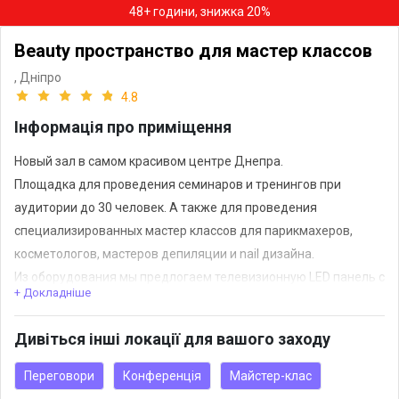
48+ години, знижка 20%
Beauty пространство для мастер класcов
,
Дніпро
4.8
Інформація про приміщення
Новый зал в самом красивом центре Днепра.
Площадка для проведения семинаров и тренингов при
аудитории до 30 человек. А также для проведения
специализированных мастер классов для парикмахеров,
косметологов, мастеров депиляции и nail дизайна.
Из оборудования мы предлогаем телевизионную LED панель с
+ Докладніше
диагональю экрана 52 дюймов, подключается к вашему
компьютеру через HDMI или VGA разъем.При необходимости
Дивіться інші локації для вашого заходу
мы предоставим ноутбук. Аудио система с возможностью
подключения микрофона, флешки для проигрывания музыки.
Переговори
Конференція
Майстер-клас