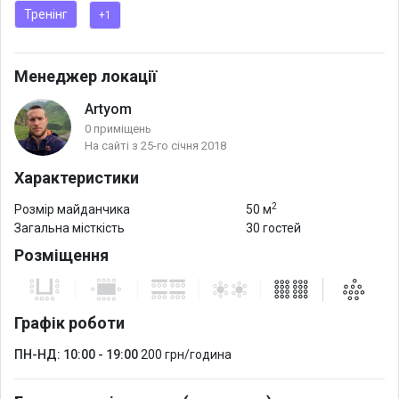
Тренінг
+1
* Для кофе брейков имеется кофемашина.
* Верхняя одежда и личные вещи гостей на время занятий
размещаются на вместительных мобильных вешалках с
Менеджер локації
необходимым количеством плечиков
Artyom
* Конференц зал оборудован кондиционером и вентиляцией.
0 приміщень
На сайті з 25-го січня 2018
Характеристики
2
Розмір майданчика
50 м
Загальна місткість
30 гостей
Розміщення
Графік роботи
ПН-НД: 10:00 - 19:00
200 грн/година