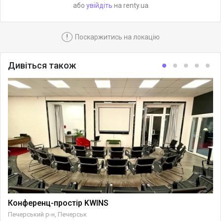
або
увійдіть
на renty.ua
!
Поскаржитись на локацію
Дивіться також
Конференц-простір KWINS
Печерський р-н, Печерськ