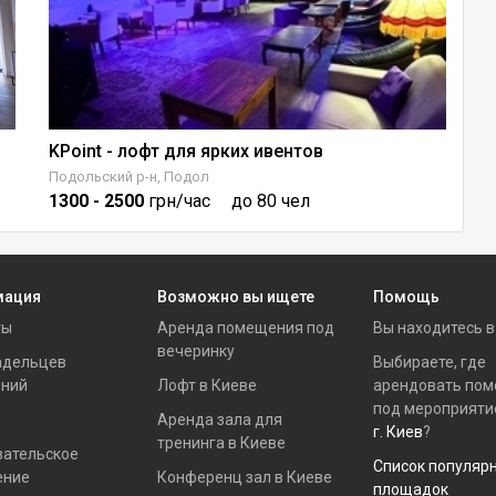
KPoint - лофт для ярких ивентов
Л
Подольский р-н, Подол
Ше
1300
- 2500
грн/час
до 80 чел
8
мация
Возможно вы ищете
Помощь
ты
Аренда помещения под
Вы находитесь 
вечеринку
адельцев
Выбираете, где
ний
Лофт в Киеве
арендовать по
под мероприяти
Аренда зала для
г. Киев
?
тренинга в Киеве
вательское
Список популяр
ение
Конференц зал в Киеве
площадок