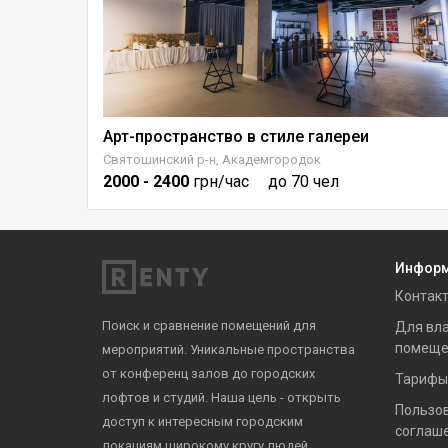
Арт-пространство в стиле галереи
Art Space Браво - локация для творчества и ивентов
Святошинский р-н, Академгородок
2000
- 2400
грн/час
до 70 чел
Инфор
Контак
Поиск и сравнение помещений для
Для вл
помеще
мероприятий. Уникальные пространства
от конференц залов до городских
Тарифы
лофтов и студий. Наша цель - открыть
Пользо
доступ к интересным городским
соглаш
локациям широкому кругу людей