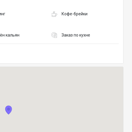
инг
Кофе-брейки
ён кальян
Заказ по кухне