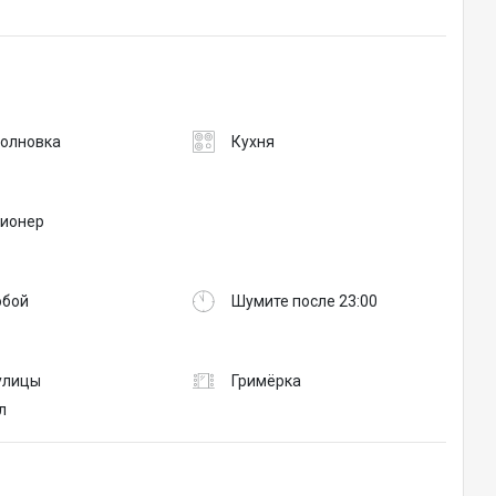
олновка
Кухня
ионер
обой
Шумите после 23:00
 улицы
Гримёрка
л