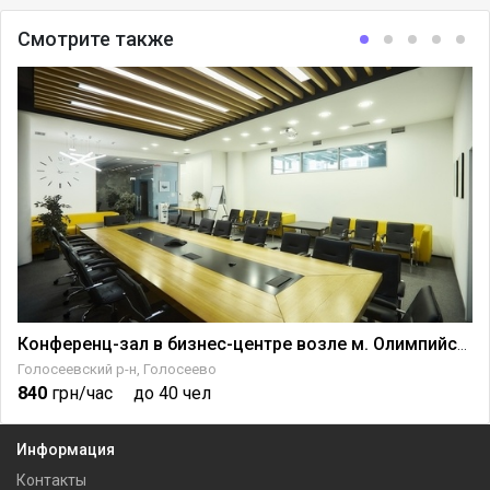
Смотрите также
а Крещатике
Конференц-зал в бизнес-центре возле м. Олимпийская
Голосеевский р-н, Голосеево
840
грн/час
до 40 чел
Информация
Контакты