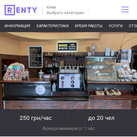
Киев
Выбрать категорию
ИНФОРМАЦИЯ
ХАРАКТЕРИСТИКИ
ВРЕМЯ РАБОТЫ
УСЛУГИ
ОТЗ
250 грн/час
до 20 чел
Аренда минимум от 1 час