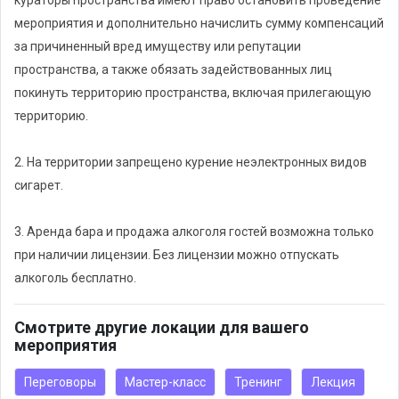
кураторы пространства имеют право остановить проведение
аутентичных напитков, которые дополнят ваше пребывание в
мероприятия и дополнительно начислить сумму компенсаций
пространстве ДАР.
за причиненный вред имуществу или репутации
пространства, а также обязать задействованных лиц
А что касается музыкального сопровождения, в нашем
покинуть территорию пространства, включая прилегающую
пространстве есть замечательное фортепиано. Вы можете
территорию.
использовать его, чтобы создать неповторимую атмосферу и
добавить шарм вашему событию. Любое мероприятие, будь
2. На территории запрещено курение неэлектронных видов
то музыкальная встреча, трансформационные игры, мастер-
сигарет.
классы или бизнес-встречи, станет уникальным благодаря
музыкальному сопровождению фортепиано.
3. Аренда бара и продажа алкоголя гостей возможна только
при наличии лицензии. Без лицензии можно отпускать
алкоголь бесплатно.
Смотрите другие локации для вашего
мероприятия
Переговоры
Мастер-класс
Тренинг
Лекция