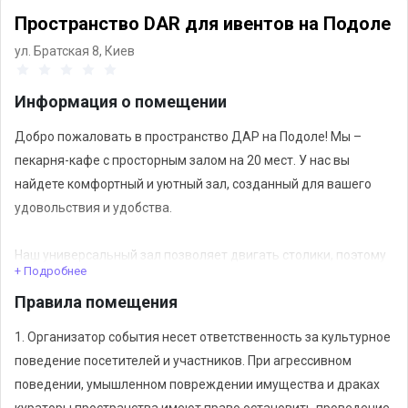
Пространство DAR для ивентов на Подоле
ул. Братская 8,
Киев
Информация о помещении
Добро пожаловать в пространство ДАР на Подоле! Мы –
пекарня-кафе с просторным залом на 20 мест. У нас вы
найдете комфортный и уютный зал, созданный для вашего
удовольствия и удобства.
Наш универсальный зал позволяет двигать столики, поэтому
+ Подробнее
вы можете легко настроить пространство под себя.
Правила помещения
Особенностью ДАР является наша собственная пекарня, где
мы готовим уникальные изделия из цельнозерновой муки и
1. Организатор события несет ответственность за культурное
закваски. Попробуйте наши свежие изделия, отличающиеся
поведение посетителей и участников. При агрессивном
неповторимым вкусом и ароматом. Кроме того, у нас есть
поведении, умышленном повреждении имущества и драках
широкий выбор вкусного кофе, чая и любопытных