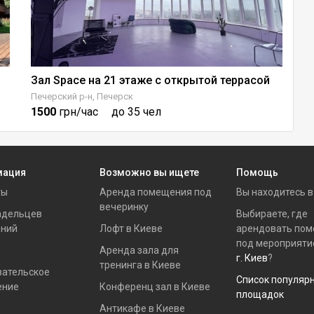
Зал Space на 21 этаже с открытой террасой
Печерский р-н, Печерск
Ше
1500
грн/час
до 35 чел
6
мация
Возможно вы ищете
Помощь
ты
Аренда помещения под
Вы находитесь 
вечеринку
адельцев
Выбираете, где
ний
Лофт в Киеве
арендовать по
под мероприяти
Аренда зала для
г. Киев
?
тренинга в Киеве
вательское
Список популяр
ение
Конференц зал в Киеве
площадок
Антикафе в Киеве