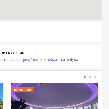
вить отзыв
етить,
зарегистрируйтесь
или
войдите
на renty.ua
Популярное