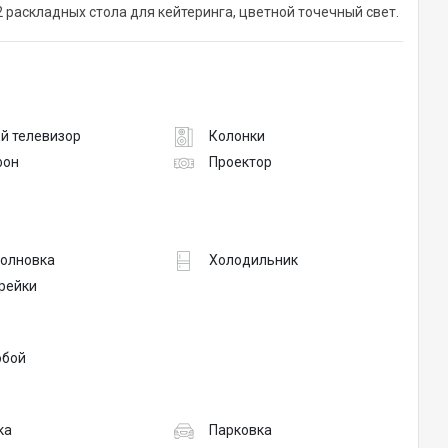
2 раскладных стола для кейтеринга, цветной точечный свет.
й телевизор
Колонки
фон
Проектор
олновка
Холодильник
рейки
обой
ка
Парковка