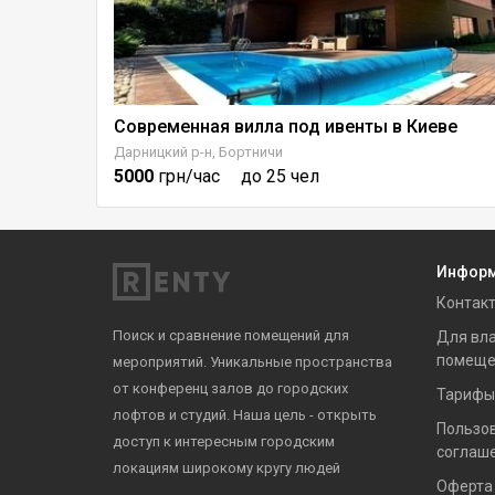
Современная вилла под ивенты в Киеве
Большая Терраса на 21 этаже с видом на Печерск
Дарницкий р-н, Бортничи
5000
грн/час
до 25 чел
Инфор
Контак
Поиск и сравнение помещений для
Для вл
помеще
мероприятий. Уникальные пространства
от конференц залов до городских
Тарифы
лофтов и студий. Наша цель - открыть
Пользо
доступ к интересным городским
соглаш
локациям широкому кругу людей
Оферта