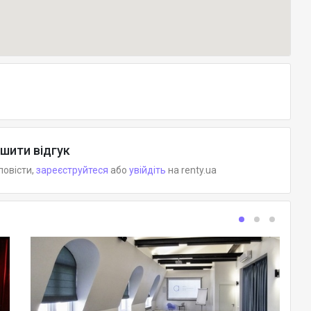
шити відгук
повісти,
зареєструйтеся
або
увійдіть
на renty.ua