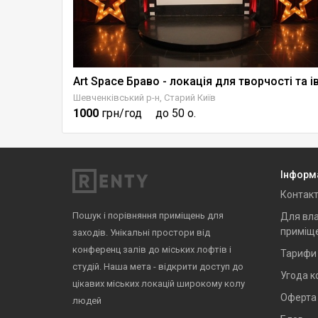
Шевченківський р-н, Старий Київ
1000
грн/год
до 50 о.
Інформ
Контак
Пошук і порівняння приміщень для
Для вла
приміщ
заходів. Унікальні простори від
конференц залів до міських лофтів і
Тарифи
студій. Наша мета - відкрити доступ до
Угода к
цікавих міських локацій широкому колу
Оферта
людей