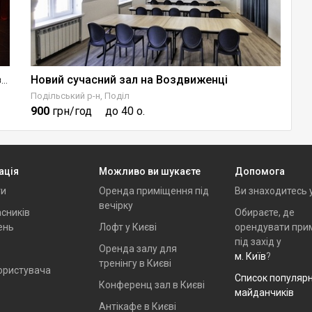
Новий сучасний зал на Воздвиженці
B
Art Space Браво - локація для творчості та івентів
Подільський р-н, Поділ
Со
900
грн/год
до 40 о.
5
ація
Можливо ви шукаєте
Допомога
ти
Оренда приміщення під
Ви знаходитесь 
вечірку
сників
Обираєте, де
ень
Лофт у Києві
орендувати при
під захід у
Оренда залу для
м. Київ
?
тренінгу в Києві
ористувача
Список популяр
Конференц зал в Києві
майданчиків
Антікафе в Києві