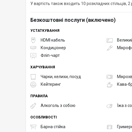
У вартість також входить 10 розкладних стільців, 2
Безкоштовні послуги (включено)
УСТАТКУВАННЯ
HDMI кабель
Великий
Кондиціонер
Мікроф
Фліп-чарт
ХАРЧУВАННЯ
Чарки, келихи, посуд
Мікрох
Кейтеринг
Кава-б
ПРАВИЛА
Алкоголь з собою
Їжа з с
ОСОБЛИВОСТІ
Барна стійка
Гример