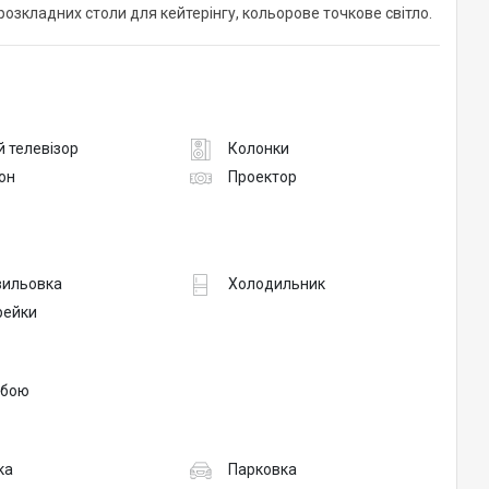
 розкладних столи для кейтерінгу, кольорове точкове світло.
 телевізор
Колонки
он
Проектор
вильовка
Холодильник
рейки
обою
ка
Парковка