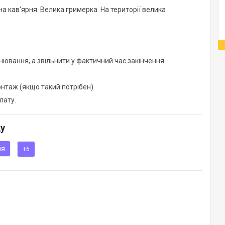
на кав'ярня. Велика гримерка. На території велика
нювання, а звільнити у фактичний час закінчення
нтаж (якщо такий потрібен).
лату.
ду
ія
+6