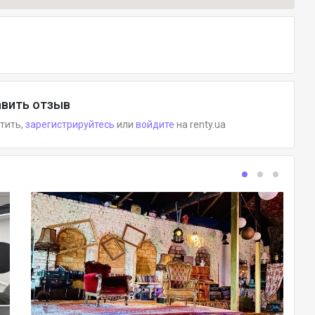
вить отзыв
етить,
зарегистрируйтесь
или
войдите
на renty.ua