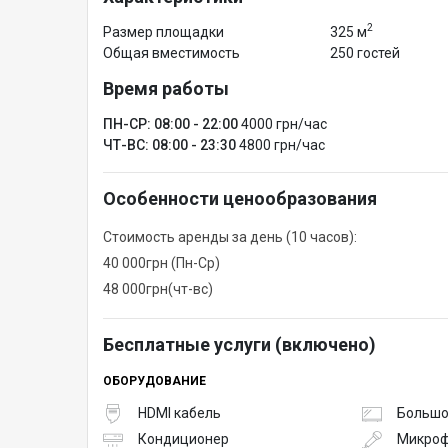
представления или презентации.
2
Размер площадки
325 м
Общая вместимость
250 гостей
0 этаж. Общая площадь – 456,08 м²
Время работы
Отдельные выходы на улицу и в парковую зону отд
Зал укрытия — события в безопасном режиме
ПН-СР: 08:00 - 22:00
4000 грн/час
Йога-зал — для практик, воркшопов, тренингов.
ЧТ-ВС: 08:00 - 23:30
4800 грн/час
Тренажерный зал
Особенности ценообразования
Стоимость аренды за день (10 часов):
40 000грн (Пн-Ср)
48 000грн(чт-вс)
Бесплатные услуги (включено)
ОБОРУДОВАНИЕ
HDMI кабель
Большо
Кондиционер
Микро