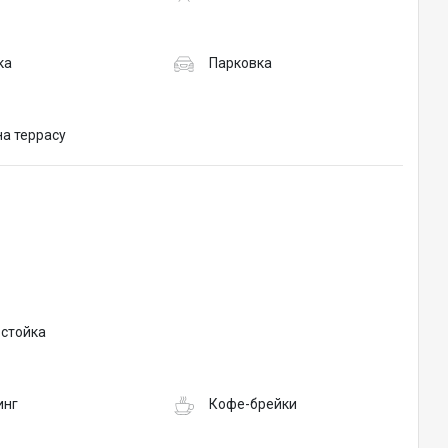
ка
Парковка
на террасу
 стойка
инг
Кофе-брейки