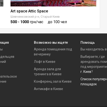
Art space Attic Space
Шевченковский р-н, Старый Киев
Пе
500
- 1000
грн/час
до 100 чел
1
мация
Возможно вы ищете
Помощь
ты
Аренда помещения под
Вы находитесь 
вечеринку
адельцев
Выбираете, где
ний
Лофт в Киеве
арендовать по
под мероприяти
Аренда зала для
г. Киев
?
тренинга в Киеве
вательское
Список популяр
ение
Конференц зал в Киеве
площадок
Антикафе в Киеве