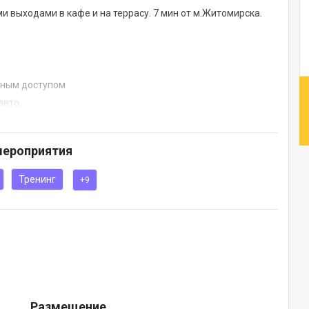
 выходами в кафе и на террасу. 7 мин от м.Житомирска.
нным доступом
авто.
лноценных залов.
мероприятия
ики и событийных сценариев
незаметно, профессионально
Тренинг
+9
го формата – от большой конференции до камерного
Размещение