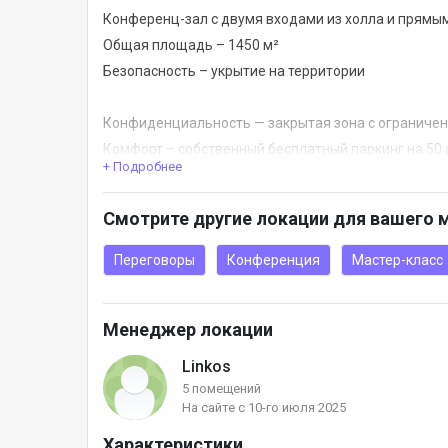
Конференц-зал с двумя входами из холла и прямыми
Общая площадь – 1450 м²
Безопасность – укрытие на территории
Конфиденциальность — закрытая зона с ограниче
Комфорт – собственный бесплатный паркинг на 50 
+ Подробнее
В общей сложности локация имеет 8 различных по
14 туалетов – комфорт для больших групп гостей
Смотрите другие локации для вашего 
6 отдельных входов/выходов – удобно для логист
Отдельная зона для работы кейтеринга — быстро, 
Переговоры
Конференция
Мастер-класс
Имеет следующее оборудование:
Менеджер локации
- LED-экран 8м х 2,5м;
- профессиональный звук L’ACOUSTICS;
Linkos
- 110 стульев;
5 помещений
На сайте с 10-го июля 2025
Пространство легко адаптируется к событию любо
Характеристики