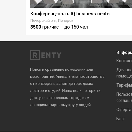
Конференц-зал в IQ business center
Печерский р-н, Печерск
3500
грн/час
до 150 чел
Инфор
Контак
Поиск и сравнение помещений для
Для вл
помеще
мероприятий. Уникальные пространства
от конференц залов до городских
Тарифы
лофтов и студий. Наша цель - открыть
Пользо
доступ к интересным городским
соглаш
локациям широкому кругу людей
Оферта
Блог