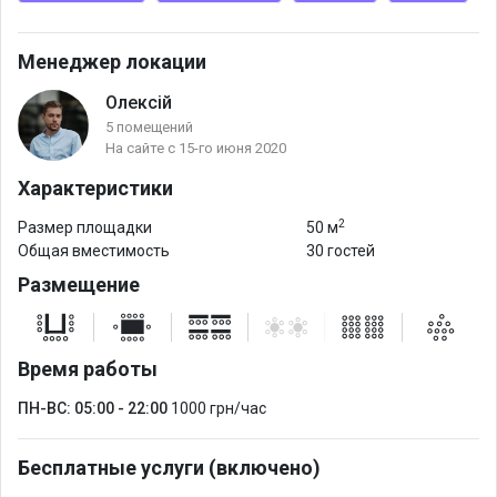
комфортного пребывания, а также возможность заказать
кофе-брейк с напитками и закусками.
Менеджер локации
На локации есть генератор и укрытие.
Олексій
5 помещений
На сайте с 15-го июня 2020
Характеристики
2
Размер площадки
50 м
Общая вместимость
30 гостей
Размещение
Время работы
ПН-ВС: 05:00 - 22:00
1000 грн/час
Бесплатные услуги (включено)