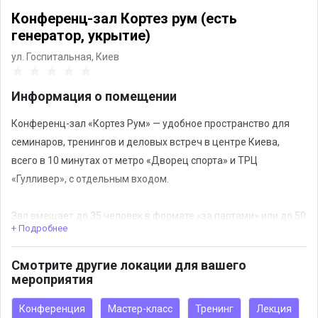
Конференц-зал Кортез рум (есть
генератор, укрытие)
ул. Госпитальная,
Киев
Информация о помещении
Конференц-зал «Кортез Рум» — удобное пространство для
семинаров, тренингов и деловых встреч в центре Киева,
всего в 10 минутах от метро «Дворец спорта» и ТРЦ
«Гулливер», с отдельным входом.
Зал вмещает до 35 человек в формате «за партами» или до 50
+ Подробнее
— в формате «театр». Стоимость аренды на полный день
составляет 10 000 грн и включает флипчарт, проектор с
Смотрите другие локации для вашего
экраном, колонки и микрофон.
мероприятия
Дополнительно доступны быстрый Wi-Fi, кондиционер для
Конференция
Мастер-класс
Тренинг
Лекция