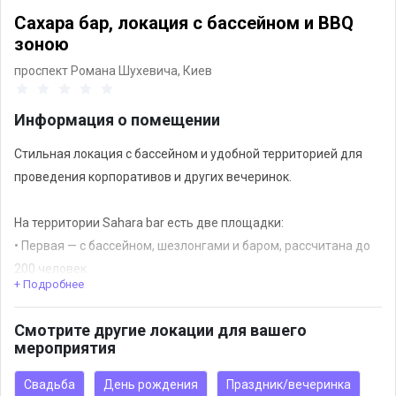
Сахара бар, локация с бассейном и BBQ
зоною
проспект Романа Шухевича,
Киев
Информация о помещении
Стильная локация с бассейном и удобной территорией для
проведения корпоративов и других вечеринок.
На территории Sahara bar есть две площадки:
• Первая — с бассейном, шезлонгами и баром, рассчитана до
200 человек.
+ Подробнее
• Вторая — отдельная двухэтажная летняя терраса на газоне
с зелёной территорией вокруг, подойдёт для активностей,
Смотрите другие локации для вашего
танцев и неформального отдыха до 150 человек.
мероприятия
Вы можете арендовать площадку полностью и прийти со
Свадьба
День рождения
Праздник/вечеринка